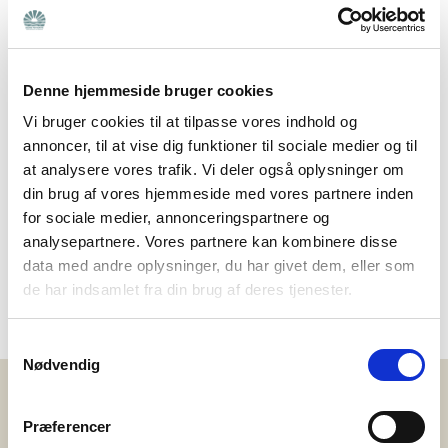
Vælg region
Søg
Denne hjemmeside bruger cookies
Vælg by
Vi bruger cookies til at tilpasse vores indhold og
annoncer, til at vise dig funktioner til sociale medier og til
at analysere vores trafik. Vi deler også oplysninger om
din brug af vores hjemmeside med vores partnere inden
for sociale medier, annonceringspartnere og
Der er desværre ingen arrangementer, der
analysepartnere. Vores partnere kan kombinere disse
matcher dine valg. Prøv gerne at vælge en
data med andre oplysninger, du har givet dem, eller som
region.
de har indsamlet fra din brug af deres tjenester.
Samtykkevalg
Nødvendig
Støt nu
Præferencer