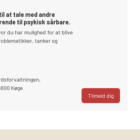
il at tale med andre
ende til psykisk sårbare.
or du har mulighed for at blive
roblematikker, tanker og
rdsforvaltningen
,
4600
Køge
Tilmeld dig