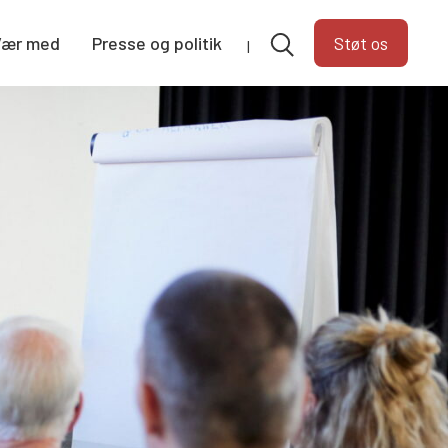
Vær med
Presse og politik
Støt os