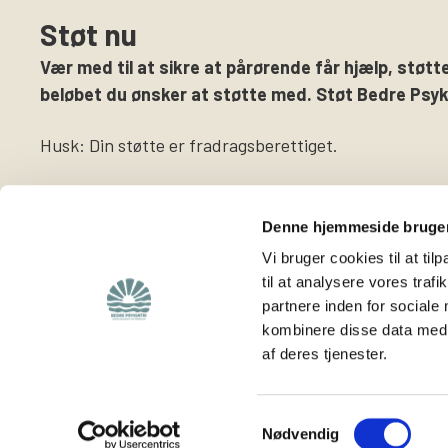
Støt nu
Vær med til at sikre at pårørende får hjælp, støtte
beløbet du ønsker at støtte med. Støt Bedre Psyki
Husk: Din støtte er fradragsberettiget.
Denne hjemmeside bruger
Vi bruger cookies til at til
til at analysere vores tra
partnere inden for sociale
Find
Støt os
kombinere disse data med a
af deres tjenester.
Viden om os
Støt foreningen
Lokalafdelinger
Bliv medlem
Hjemmeside for
Bliv frivillig
Samtykkevalg
Nødvendig
frivillige