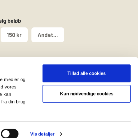
ælg beløb
150 kr
Andet...
Tillad alle cookies
ale medier og
ed vores
Kun nødvendige cookies
re kan
t
fra din brug
Vis detaljer