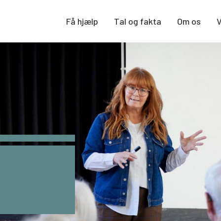
Få hjælp
Tal og fakta
Om os