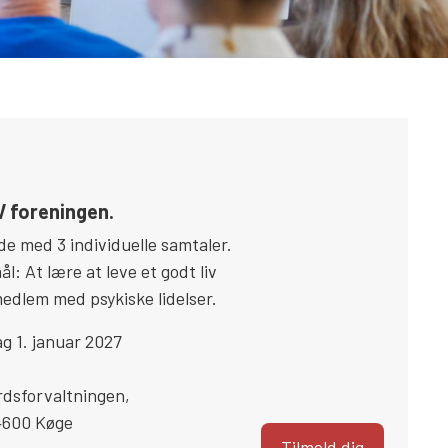
V foreningen.
de med 3 individuelle samtaler.
l: At lære at leve et godt liv
medlem med psykiske lidelser.
g 1. januar 2027
rdsforvaltningen
,
4600
Køge
Tilmeld dig