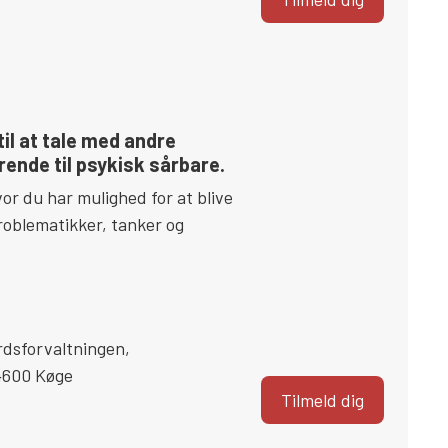
il at tale med andre
ende til psykisk sårbare.
or du har mulighed for at blive
roblematikker, tanker og
rdsforvaltningen
,
4600
Køge
Tilmeld dig