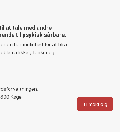
il at tale med andre
ende til psykisk sårbare.
or du har mulighed for at blive
roblematikker, tanker og
rdsforvaltningen
,
4600
Køge
Tilmeld dig