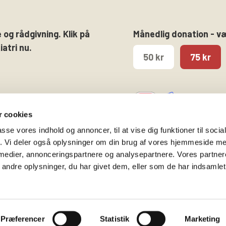
 og rådgivning. Klik på
Månedlig donation - v
atri nu.
50 kr
75 kr
 cookies
passe vores indhold og annoncer, til at vise dig funktioner til soci
fik. Vi deler også oplysninger om din brug af vores hjemmeside m
 medier, annonceringspartnere og analysepartnere. Vores partne
Følg os på
Kontakt hovedkontore
ndre oplysninger, du har givet dem, eller som de har indsamlet 
Facebook
Gammeltorv 14, 2. sal
Twitter
1457 København K
Instagram
T. 53 52 99 00
Præferencer
Statistik
Marketing
info@bedrepsykiatri.dk