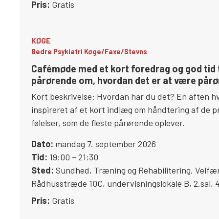
Pris:
Gratis
KØGE
Bedre Psykiatri Køge/Faxe/Stevns
Cafémøde med et kort foredrag og god tid t
pårørende om, hvordan det er at være pårør
Kort beskrivelse: Hvordan har du det? En aften hv
inspireret af et kort indlæg om håndtering af de p
følelser, som de fleste pårørende oplever.
Dato:
mandag 7. september 2026
Tid:
19:00 – 21:30
Sted:
Sundhed, Træning og Rehabilitering, Velfæ
Rådhusstræde 10C, undervisningslokale B, 2.sal
,
Pris:
Gratis