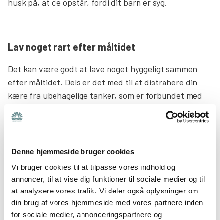
husk på, at de opstår, fordi dit barn er syg.
Lav noget rart efter måltidet
Det kan være godt at lave noget hyggeligt sammen
efter måltidet. Dels er det med til at distrahere din
kære fra ubehagelige tanker, som er forbundet med
maden, vægten og udseendet. Og dels kommer I
tættere på hinanden ved at have en stund, hvor I kan
sidde og snakke. Nogle med en spiseforstyrrelse lider
også af selvfremkaldte opkastninger. Eftersom det er
Denne hjemmeside bruger cookies
betydeligt sværere at kaste mad op 20 minutter efter,
Vi bruger cookies til at tilpasse vores indhold og
at man har indtaget måltidet, vil en social og rar stund
annoncer, til at vise dig funktioner til sociale medier og til
efter måltidet også gavne. Så spil et spil eller vis
at analysere vores trafik. Vi deler også oplysninger om
interesse for dit barn ved at spørge nysgerrigt ind til
din brug af vores hjemmeside med vores partnere inden
dagen, og hvad han eller hun har oplevet.
for sociale medier, annonceringspartnere og