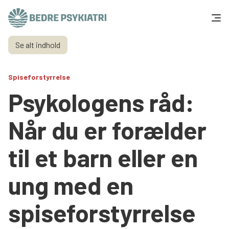
Skip to content
Se alt indhold
Få hjælp
Spiseforstyrrelse
Tal og fakta
Psykologens råd:
Om os
Når du er forælder
Vær med
til et barn eller en
Presse og politik
ung med en
Støt os
spiseforstyrrelse