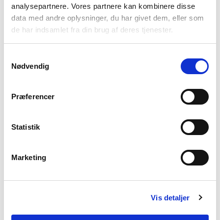
analysepartnere. Vores partnere kan kombinere disse
data med andre oplysninger, du har givet dem, eller som
de har indsamlet fra din brug af deres tjenester.
Vil du vide mere om spiseforstyrrelser?
Samtykkevalg
Nødvendig
Præferencer
Statistik
Marketing
Hvad er en spiseforstyrrelse? Hvilke former for
Vis detaljer
spiseforstyrrelser findes der? Og hvilke
behandlingsmuligheder findes? Bliv klogere på