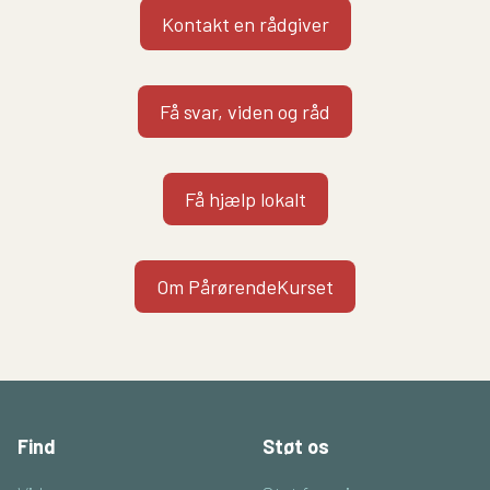
Kontakt en rådgiver
Få svar, viden og råd
Få hjælp lokalt
Om PårørendeKurset
Find
Støt os