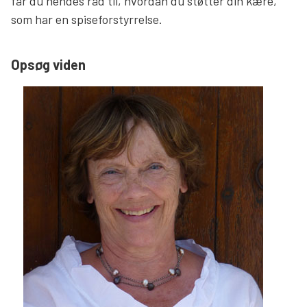
får du hendes råd til, hvordan du støtter din kære,
som har en spiseforstyrrelse.
Opsøg viden