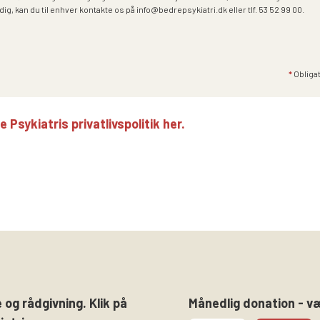
dig, kan du til enhver kontakte os på info@bedrepsykiatri.dk eller tlf. 53 52 99 00.
*
Obligat
Psykiatris privatlivspolitik her.
 og rådgivning. Klik på
Månedlig donation - v