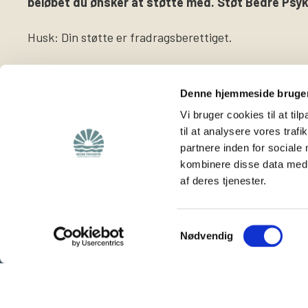
beløbet du ønsker at støtte med. Støt Bedre Psyki
Husk: Din støtte er fradragsberettiget.
Denne hjemmeside bruger
Vi bruger cookies til at til
til at analysere vores tra
partnere inden for sociale
Find
Støt os
kombinere disse data med a
af deres tjenester.
Viden om os
Støt foreningen
Lokalafdelinger
Bliv medlem
Hjemmeside for
Bliv frivillig
Samtykkevalg
Nødvendig
frivillige
Vores rådgivning