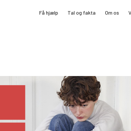
Få hjælp
Tal og fakta
Om os