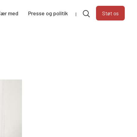
Vær med
Presse og politik
Støt os