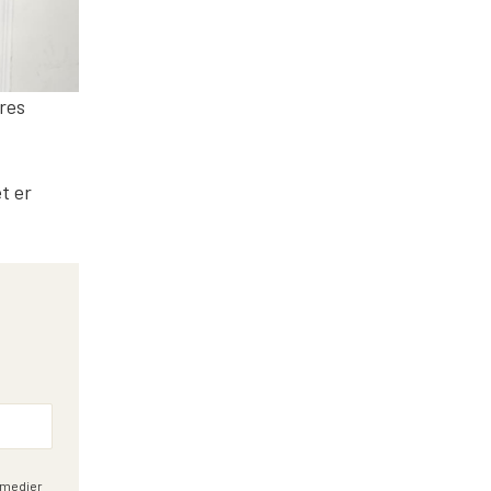
ores
t er
e medier