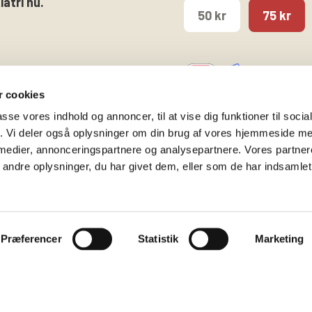
atri nu.
50 kr
75 kr
 cookies
passe vores indhold og annoncer, til at vise dig funktioner til soci
fik. Vi deler også oplysninger om din brug af vores hjemmeside m
 medier, annonceringspartnere og analysepartnere. Vores partne
Følg os på
Kontakt hovedkontore
ndre oplysninger, du har givet dem, eller som de har indsamlet 
Facebook
Gammeltorv 14, 2. sal
Twitter
1457 København K
Instagram
T. 53 52 99 00
Præferencer
Statistik
Marketing
info@bedrepsykiatri.dk
Privatlivspolitik & Cooki
CVR: 16800074