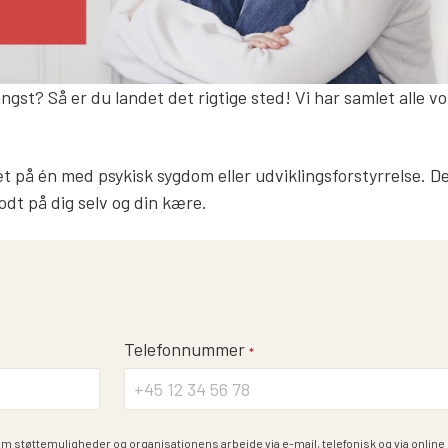
gst? Så er du landet det rigtige sted! Vi har samlet alle v
tæt på én med psykisk sygdom eller udviklingsforstyrrelse. De
odt på dig selv og din kære.
Telefonnummer
*
om støttemuligheder og organisationens arbejde via e-mail, telefonisk og via onlin