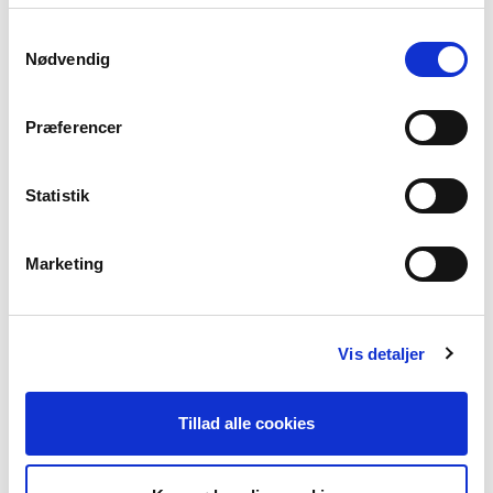
Samtykkevalg
Nødvendig
Præferencer
Statistik
Marketing
Vis detaljer
Webinarer
Tillad alle cookies
Om 
Hold øje med kommende webinarer her
Læs m