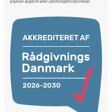
psykisk sygdom eller udviklingsforstyrrelser.