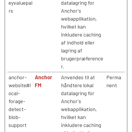
eyvaluepai
datalagring for
rs
Anchor's
webapplikation,
hvilket kan
inkludere caching
af indhold eller
lagring af
brugerpræference
r.
anchor-
Anchor
Anvendes til at
Perma
website#l
FM
håndtere lokal
nent
ocal-
datalagring for
forage-
Anchor's
detect-
webapplikation,
blob-
hvilket kan
support
inkludere caching