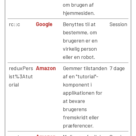
om brugen af
hjemmesiden.
rc::c
Google
Benyttes til at
Session
bestemme, om
brugeren er en
virkelig person
eller en robot.
reduxPers
Amazon
Gemmer tilstanden
7 dage
ist%3Atut
af en "tutorial"-
orial
komponent i
applikationen for
at bevare
brugerens
fremskridt eller
præferencer.