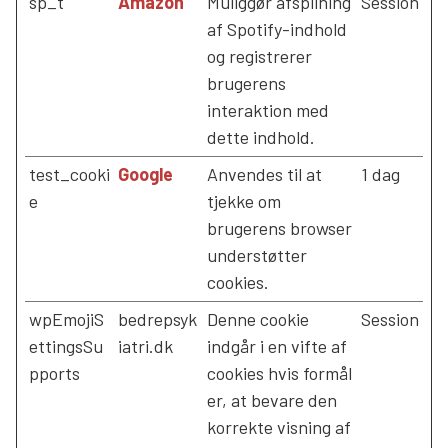
sp_t
Amazon
Muliggør afspilning
Session
af Spotify-indhold
og registrerer
brugerens
interaktion med
dette indhold.
test_cooki
Google
Anvendes til at
1 dag
e
tjekke om
brugerens browser
understøtter
cookies.
wpEmojiS
bedrepsyk
Denne cookie
Session
ettingsSu
iatri.dk
indgår i en vifte af
pports
cookies hvis formål
er, at bevare den
korrekte visning af