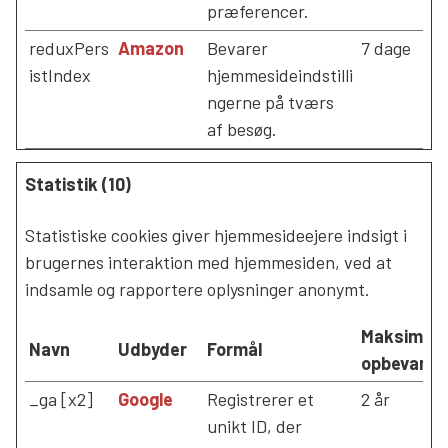
præferencer.
reduxPers
Amazon
Bevarer
7 dage
istIndex
hjemmesideindstilli
ngerne på tværs
af besøg.
Statistik (10)
Statistiske cookies giver hjemmesideejere indsigt i
brugernes interaktion med hjemmesiden, ved at
indsamle og rapportere oplysninger anonymt.
Maksimal
Navn
Udbyder
Formål
opbevarin
_ga [x2]
Google
Registrerer et
2 år
unikt ID, der