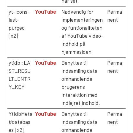
har set.
yt-icons-
YouTube
Nødvendig for
Perma
last-
implementeringen
nent
purged
og funtionaliteten
[x2]
af YouTube video-
indhold på
hjemmesiden.
ytidb::LA
YouTube
Benyttes til
Perma
ST_RESU
indsamling data
nent
LT_ENTR
omhandlende
Y_KEY
brugerens
interaktion med
indlejret indhold.
YtIdbMeta
YouTube
Benyttes til
Perma
#databas
indsamling data
nent
es [x2]
omhandlende