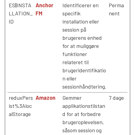
ES||INSTA
Anchor
Identificerer en
Perma
LLATION_
FM
specifik
nent
ID
installation eller
session på
brugerens enhed
for at muliggøre
funktioner
relateret til
brugeridentifikatio
n eller
sessionhåndtering.
reduxPers
Amazon
Gemmer
7 dage
ist%3Aloc
applikationstilstan
alStorage
d for at forbedre
brugeroplevelsen,
såsom session og