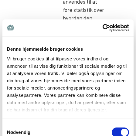
anvendes til at
føre statistik over
hvordan den
besøgende bruger
hjemmesiden.
_ga_#
Google
Anvendes af
2 år
Denne hjemmeside bruger cookies
Google Analytics til
Vi bruger cookies til at tilpasse vores indhold og
at indsamle data
annoncer, til at vise dig funktioner til sociale medier og til
om antallet af
at analysere vores trafik. Vi deler også oplysninger om
gange en bruger
din brug af vores hjemmeside med vores partnere inden
har besøgt
for sociale medier, annonceringspartnere og
hjemmesiden samt
analysepartnere. Vores partnere kan kombinere disse
datoer for første
data med andre oplysninger, du har givet dem, eller som
de har indsamlet fra din brug af deres tjenester.
og seneste besøg.
_gat
Google
Anvendes af
1 dag
Samtykkevalg
Google Analytics til
Nødvendig