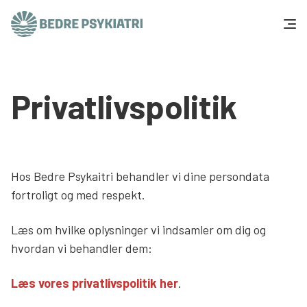
Skip to content
Få hjælp
Privatlivspolitik
Tal og fakta
Om os
Hos Bedre Psykaitri behandler vi dine persondata
Vær med
fortroligt og med respekt.
Presse og politik
Læs om hvilke oplysninger vi indsamler om dig og
hvordan vi behandler dem:
Støt os
Læs vores privatlivspolitik her
.