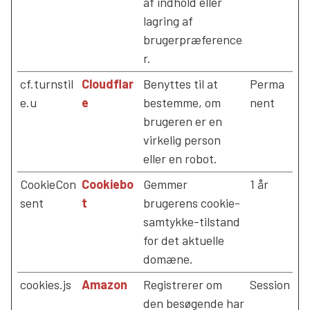
af indhold eller
lagring af
brugerpræference
r.
cf.turnstil
Cloudflar
Benyttes til at
Perma
e.u
e
bestemme, om
nent
brugeren er en
virkelig person
eller en robot.
CookieCon
Cookiebo
Gemmer
1 år
sent
t
brugerens cookie-
samtykke-tilstand
for det aktuelle
domæne.
cookies.js
Amazon
Registrerer om
Session
den besøgende har