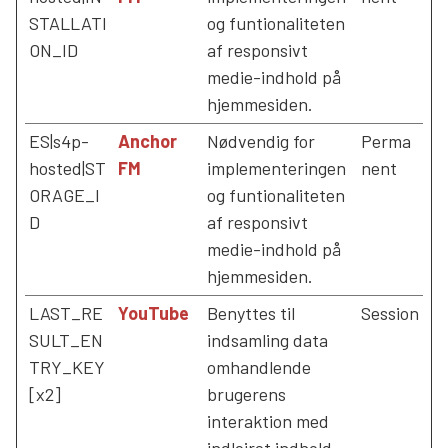
STALLATI
og funtionaliteten
ON_ID
af responsivt
medie-indhold på
hjemmesiden.
ES|s4p-
Anchor
Nødvendig for
Perma
hosted|ST
FM
implementeringen
nent
ORAGE_I
og funtionaliteten
D
af responsivt
medie-indhold på
hjemmesiden.
LAST_RE
YouTube
Benyttes til
Session
SULT_EN
indsamling data
TRY_KEY
omhandlende
[x2]
brugerens
interaktion med
indlejret indhold.