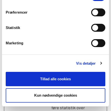
at drosle
hastigheden på
Præferencer
antallet af
forespørgsler til
Statistik
serveren
_gcl_ls
Google
Gemmer Google
Perma
Marketing
Click ID (GCLID) i
nent
Local Storage for
at sikre præcis
Vis detaljer
konverteringsspori
ng på tværs af
domæner.
Tillad alle cookies
_gid [x2]
Google
Registrerer et
1 dag
unikt ID, der
Kun nødvendige cookies
anvendes til at
føre statistik over