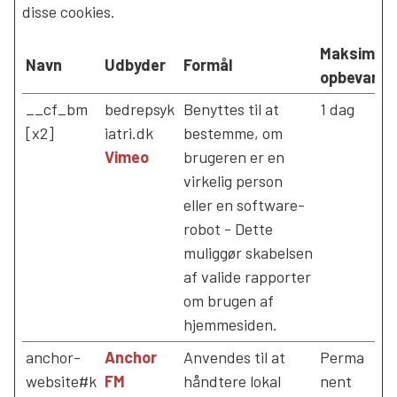
disse cookies.
Maksimal
Navn
Udbyder
Formål
opbevarin
__cf_bm
bedrepsyk
Benyttes til at
1 dag
[x2]
iatri.dk
bestemme, om
Vimeo
brugeren er en
virkelig person
eller en software-
robot - Dette
muliggør skabelsen
af valide rapporter
om brugen af
hjemmesiden.
anchor-
Anchor
Anvendes til at
Perma
website#k
FM
håndtere lokal
nent