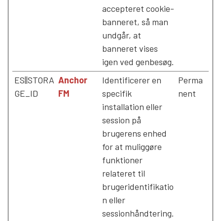
accepteret cookie-
banneret, så man
undgår, at
banneret vises
igen ved genbesøg.
ES||STORA
Anchor
Identificerer en
Perma
GE_ID
FM
specifik
nent
installation eller
session på
brugerens enhed
for at muliggøre
funktioner
relateret til
brugeridentifikatio
n eller
sessionhåndtering.