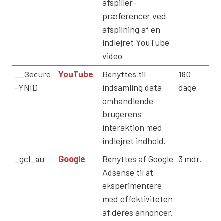
afspiller-
præferencer ved
afspilning af en
indlejret YouTube
video
__Secure
YouTube
Benyttes til
180
-YNID
indsamling data
dage
omhandlende
brugerens
interaktion med
indlejret indhold.
_gcl_au
Google
Benyttes af Google
3 mdr.
Adsense til at
eksperimentere
med effektiviteten
af deres annoncer.