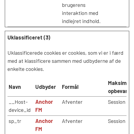
brugerens
interaktion med
indlejret indhold.
Uklassificeret (3)
Uklassificerede cookies er cookies, som vi er i færd
med at klassificere sammen med udbyderne af de
enkelte cookies.
Maksimal
Navn
Udbyder
Formål
opbevarin
__Host-
Anchor
Afventer
Session
device_id
FM
sp_tr
Anchor
Afventer
Session
FM