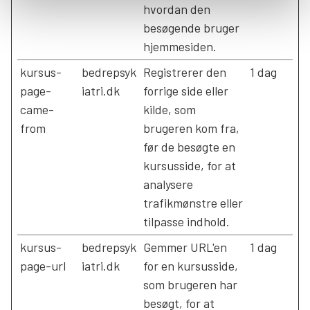
hvordan den
besøgende bruger
hjemmesiden.
kursus-
bedrepsyk
Registrerer den
1 dag
page-
iatri.dk
forrige side eller
came-
kilde, som
from
brugeren kom fra,
før de besøgte en
kursusside, for at
analysere
trafikmønstre eller
tilpasse indhold.
kursus-
bedrepsyk
Gemmer URL'en
1 dag
page-url
iatri.dk
for en kursusside,
som brugeren har
besøgt, for at