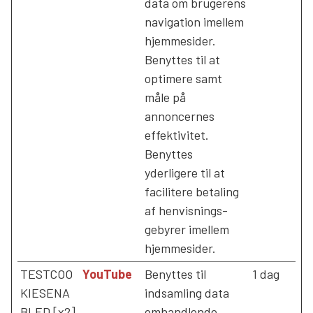
data om brugerens
navigation imellem
hjemmesider.
Benyttes til at
optimere samt
måle på
annoncernes
effektivitet.
Benyttes
yderligere til at
facilitere betaling
af henvisnings-
gebyrer imellem
hjemmesider.
TESTCOO
YouTube
Benyttes til
1 dag
KIESENA
indsamling data
BLED [x2]
omhandlende