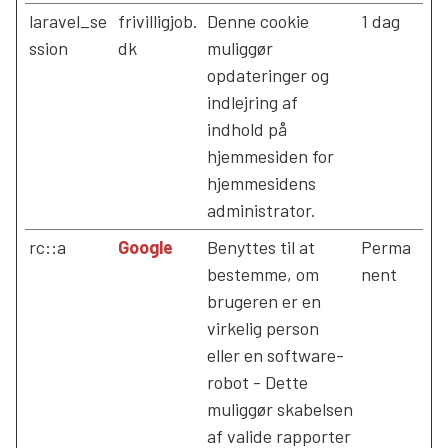
laravel_se
frivilligjob.
Denne cookie
1 dag
ssion
dk
muliggør
opdateringer og
indlejring af
indhold på
hjemmesiden for
hjemmesidens
administrator.
rc::a
Google
Benyttes til at
Perma
bestemme, om
nent
brugeren er en
virkelig person
eller en software-
robot - Dette
muliggør skabelsen
af valide rapporter