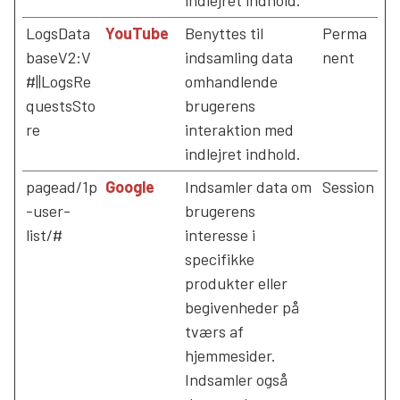
LogsData
YouTube
Benyttes til
Perma
baseV2:V
indsamling data
nent
#||LogsRe
omhandlende
questsSto
brugerens
re
interaktion med
indlejret indhold.
pagead/1p
Google
Indsamler data om
Session
-user-
brugerens
list/#
interesse i
specifikke
produkter eller
begivenheder på
tværs af
hjemmesider.
Indsamler også