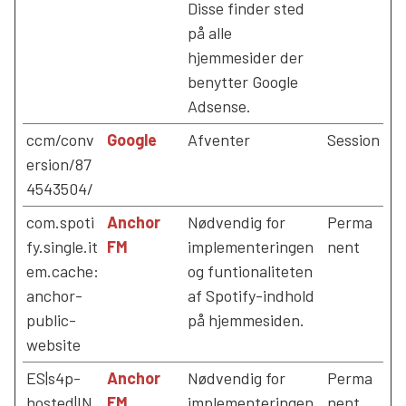
Disse finder sted
på alle
hjemmesider der
benytter Google
Adsense.
ccm/conv
Google
Afventer
Session
ersion/87
4543504/
com.spoti
Anchor
Nødvendig for
Perma
fy.single.it
FM
implementeringen
nent
em.cache:
og funtionaliteten
anchor-
af Spotify-indhold
public-
på hjemmesiden.
website
ES|s4p-
Anchor
Nødvendig for
Perma
hosted|IN
FM
implementeringen
nent