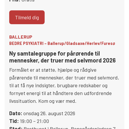
Tilmeld dig
BALLERUP
BEDRE PSYKIATRI – Ballerup/Gladsaxe/Herlev/Furesø
Ny samtalegruppe for pårørende til
mennesker, der truer med selvmord 2026
Formålet er at støtte, hjælpe og rådgive
pårørende til mennesker, der truer med selvmord,
til at få nye indsigter, brugbare redskaber og
fornyet energi til at håndtere den udfordrende
livssituation. Kom og vær med.
Dato:
onsdag 26. august 2026
Tid:
19:00 – 21:00
Sted:
Posthuset i Ballerup
,
Banegårdspladsen 7
,