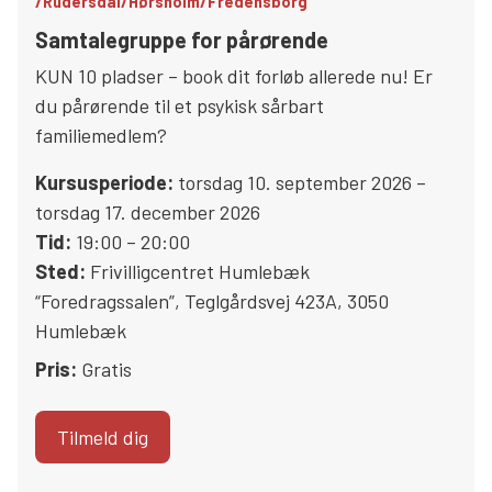
/Rudersdal/Hørsholm/Fredensborg
Samtalegruppe for pårørende
KUN 10 pladser – book dit forløb allerede nu! Er
du pårørende til et psykisk sårbart
familiemedlem?
Kursusperiode:
torsdag 10. september 2026 –
torsdag 17. december 2026
Tid:
19:00 – 20:00
Sted:
Frivilligcentret Humlebæk
“Foredragssalen”
,
Teglgårdsvej 423A
,
3050
Humlebæk
Pris:
Gratis
Tilmeld dig