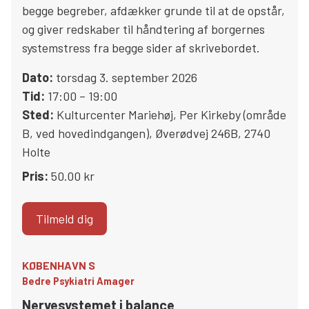
begge begreber, afdækker grunde til at de opstår,
og giver redskaber til håndtering af borgernes
systemstress fra begge sider af skrivebordet.
Dato:
torsdag 3. september 2026
Tid:
17:00 – 19:00
Sted:
Kulturcenter Mariehøj, Per Kirkeby (område
B, ved hovedindgangen)
,
Øverødvej 246B
,
2740
Holte
Pris:
50.00 kr
Tilmeld dig
KØBENHAVN S
Bedre Psykiatri Amager
Nervesystemet i balance