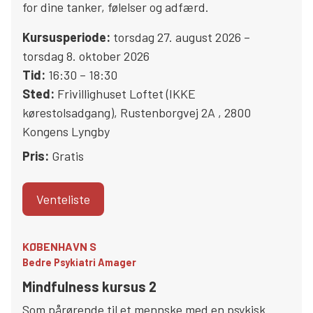
for dine tanker, følelser og adfærd.
Kursusperiode:
torsdag 27. august 2026 –
torsdag 8. oktober 2026
Tid:
16:30 – 18:30
Sted:
Frivillighuset Loftet (IKKE
kørestolsadgang)
,
Rustenborgvej 2A
,
2800
Kongens Lyngby
Pris:
Gratis
Venteliste
KØBENHAVN S
Bedre Psykiatri Amager
Mindfulness kursus 2
Som pårørende til et mennske med en psykisk