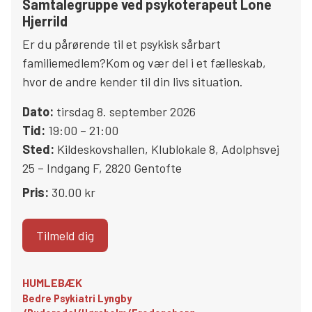
Samtalegruppe ved psykoterapeut Lone
Hjerrild
Er du pårørende til et psykisk sårbart
familiemedlem?Kom og vær del i et fælleskab,
hvor de andre kender til din livs situation.
Dato:
tirsdag 8. september 2026
Tid:
19:00 – 21:00
Sted:
Kildeskovshallen, Klublokale 8
,
Adolphsvej
25 – Indgang F
,
2820
Gentofte
Pris:
30.00 kr
Tilmeld dig
HUMLEBÆK
Bedre Psykiatri Lyngby