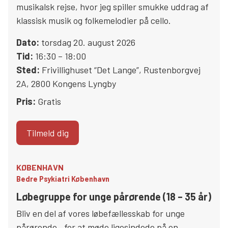
musikalsk rejse, hvor jeg spiller smukke uddrag af
klassisk musik og folkemelodier på cello.
Dato:
torsdag 20. august 2026
Tid:
16:30 – 18:00
Sted:
Frivillighuset “Det Lange”
,
Rustenborgvej
2A
,
2800
Kongens Lyngby
Pris:
Gratis
Tilmeld dig
KØBENHAVN
Bedre Psykiatri København
Løbegruppe for unge pårørende (18 – 35 år)
Bliv en del af vores løbefællesskab for unge
pårørende,. for at møde ligesindede på en