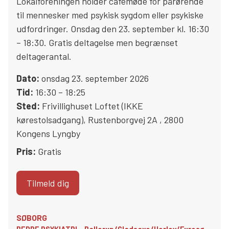
Lokalforeningen holder cafémøde for pårørende
til mennesker med psykisk sygdom eller psykiske
udfordringer. Onsdag den 23. september kl. 16:30
– 18:30. Gratis deltagelse men begrænset
deltagerantal.
Dato:
onsdag 23. september 2026
Tid:
16:30 – 18:25
Sted:
Frivillighuset Loftet (IKKE
kørestolsadgang)
,
Rustenborgvej 2A
,
2800
Kongens Lyngby
Pris:
Gratis
Tilmeld dig
SØBORG