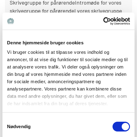
Skrivegruppe for pårørendeIntromøde for vores
skrivegruppe for pårørendeI vores skrivegruppe
for pårørende arbejder man litterært med
erfaringen af at være pårørende i et kreativt,
nysgerrigt og rummeligt refleksionsrum.
Denne hjemmeside bruger cookies
Dato:
tirsdag 1. september 2026
Vi bruger cookies til at tilpasse vores indhold og
Tid:
17:00 – 20:00
annoncer, til at vise dig funktioner til sociale medier og til
Sted:
Center for Mental Sundhed
,
Mimersgade 41
,
at analysere vores trafik. Vi deler også oplysninger om
2200
København
din brug af vores hjemmeside med vores partnere inden
for sociale medier, annonceringspartnere og
Pris:
Gratis
analysepartnere. Vores partnere kan kombinere disse
data med andre oplysninger, du har givet dem, eller som
Tilmeld dig
de har indsamlet fra din brug af deres tjenester.
Samtykkevalg
HERLEV
Nødvendig
Bedre Psykiatri – Landsforeningen for pårørende