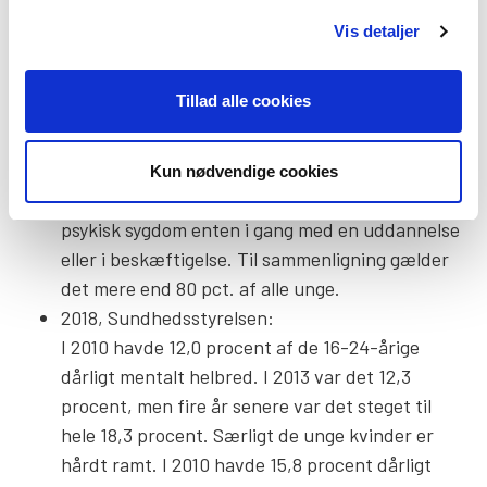
2018, Økonomi- og Indenrigsministeriets
Vis detaljer
Benchmarkingenhed:
Antallet af unge i alderen 18 til 29 år, der lever
Tillad alle cookies
med psykisk sygdom, udgjorde ca. 77.100
personer i 2017. Det er en stigning på næsten
20.000 personer siden 2013, svarende til 33 pct.
Kun nødvendige cookies
På landsplan er omkring 60 pct. af unge med
psykisk sygdom enten i gang med en uddannelse
eller i beskæftigelse. Til sammenligning gælder
det mere end 80 pct. af alle unge.
2018, Sundhedsstyrelsen:
I 2010 havde 12,0 procent af de 16-24-årige
dårligt mentalt helbred. I 2013 var det 12,3
procent, men fire år senere var det steget til
hele 18,3 procent. Særligt de unge kvinder er
hårdt ramt. I 2010 havde 15,8 procent dårligt