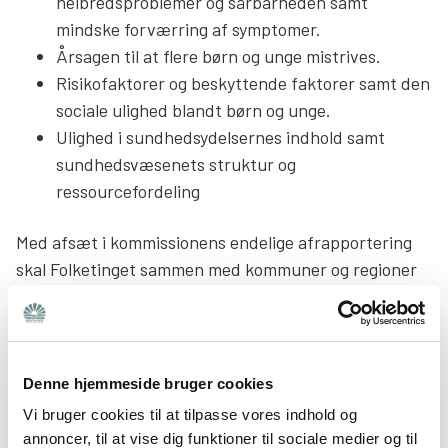
helbredsproblemer og sårbarheden samt
mindske forværring af symptomer.
Årsagen til at flere børn og unge mistrives.
Risikofaktorer og beskyttende faktorer samt den
sociale ulighed blandt børn og unge.
Ulighed i sundhedsydelsernes indhold samt
sundhedsvæsenets struktur og
ressourcefordeling
Med afsæt i kommissionens endelige afrapportering
skal Folketinget sammen med kommuner og regioner
udarbejde en national handlingsplan for forebyggelse
af psykisk mistrivsel blandt børn og unge.
Handlingsplanen skal løbe for en firårig periode, hvor
handlingsplanen evalueres og revideres iht. den
Denne hjemmeside bruger cookies
løbende monitorering af børn og unges trivsel i
Vi bruger cookies til at tilpasse vores indhold og
Danmark.
annoncer, til at vise dig funktioner til sociale medier og til