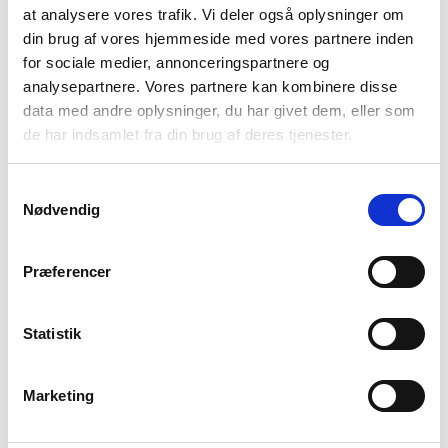
at analysere vores trafik. Vi deler også oplysninger om
Baggrund
din brug af vores hjemmeside med vores partnere inden
for sociale medier, annonceringspartnere og
analysepartnere. Vores partnere kan kombinere disse
Så mange børn er syge eller mistrives
data med andre oplysninger, du har givet dem, eller som
de har indsamlet fra din brug af deres tjenester.
2019, Sundhedsdatastyrelsen:
Fra 2009 – 2018 er antallet af børn og unge under
Samtykkevalg
19 år i psykiatrisk behandling steget med 49 pct.
Nødvendig
(27-41.000).
2019, Statens institut for folkesundhed:
Præferencer
Samlet set angiver 11 pct. af eleverne i alderen
11-15 årige, at de har lav livstilfredshed. (SIF
2019)
Statistik
2019, Århus Universitet:
Cirka 15 pct. af børn og unge under 18 år har
Marketing
været i behandling for en psykisk lidelse inden de
fylder 18 år. (Dalsgaard et al 2019)