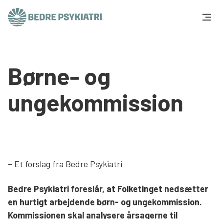
Skip to content
Få hjælp
Børne- og
Tal og fakta
ungekommission
Om os
Vær med
Presse og politik
– Et forslag fra Bedre Psykiatri
Bedre Psykiatri foreslår, at Folketinget nedsætter
Støt os
en hurtigt arbejdende børn- og ungekommission.
Kommissionen skal analysere årsagerne til