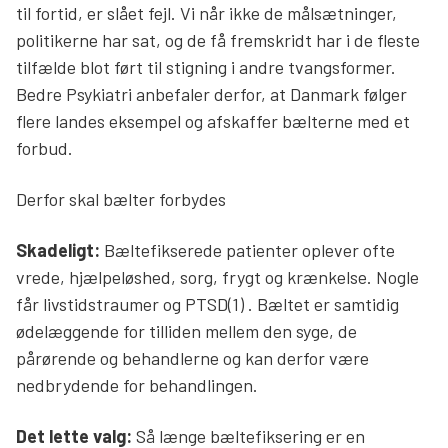
til fortid, er slået fejl. Vi når ikke de målsætninger,
Søg
politikerne har sat, og de få fremskridt har i de fleste
tilfælde blot ført til stigning i andre tvangsformer.
Bedre Psykiatri anbefaler derfor, at Danmark følger
flere landes eksempel og afskaffer bælterne med et
forbud.
Derfor skal bælter forbydes
Skadeligt:
Bæltefikserede patienter oplever ofte
vrede, hjælpeløshed, sorg, frygt og krænkelse. Nogle
får livstidstraumer og PTSD(1) . Bæltet er samtidig
ødelæggende for tilliden mellem den syge, de
pårørende og behandlerne og kan derfor være
nedbrydende for behandlingen.
Det lette valg:
Så længe bæltefiksering er en