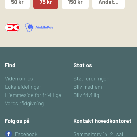
50 kr
75 kr
150 kr
Andet...
Find
Støt os
Viden om os
Støt foreningen
Lokalafdelinger
Bliv medlem
Hjemmeside for frivillige
Bliv frivillig
Vores rådgivning
Følg os på
Kontakt hovedkontoret
Facebook
Gammeltorv 14, 2. sal