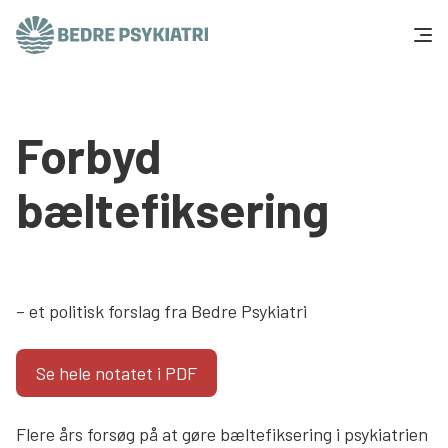
Skip to content
Få hjælp
Forbyd
Tal og fakta
bæltefiksering
Om os
Vær med
– et politisk forslag fra Bedre Psykiatri
Presse og politik
Se hele notatet i PDF
Støt os
Flere års forsøg på at gøre bæltefiksering i psykiatrien