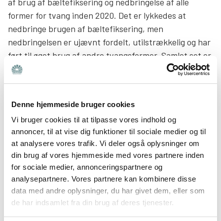
af brug af bæltefiksering og nedbringelse af alle
former for tvang inden 2020. Det er lykkedes at
nedbringe brugen af bæltefiksering, men
nedbringelsen er ujævnt fordelt, utilstrækkelig og har
ført til øget brug af andre tvangsformer. Samlet set er
brugen af tvang i psykiatrien ikke mindsket. I 2018
meddelte Sundhedsstyrelsen, at det ikke længere var
realistisk at nå de politiske målsætninger om
Denne hjemmeside bruger cookies
nedbringelse af tvang.(5)
Vi bruger cookies til at tilpasse vores indhold og
annoncer, til at vise dig funktioner til sociale medier og til
Antal personer som bliver bæltefikseret
at analysere vores trafik. Vi deler også oplysninger om
din brug af vores hjemmeside med vores partnere inden
1.375 personer blev bæltefikseret samlet 3.690 gange i
for sociale medier, annonceringspartnere og
2018. Både antallet af personer og antallet af
analysepartnere. Vores partnere kan kombinere disse
hændelser er faldet siden 2014. (NB: Tallene for 2019
data med andre oplysninger, du har givet dem, eller som
dækker sidste halvdel af 2018 samt første halvdel af
de har indsamlet fra din brug af deres tjenester.
2019. Det er fordi den anden halvdel af 2019 ikke