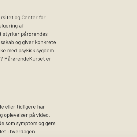
sitet og Center for
luering af
t styrker pårørendes
lesskab og giver konkrete
ske med psykisk sygdom
et? PårørendeKurset er
 eller tidligere har
og oplevelser på video.
ade som symptom og gøre
det i hverdagen.