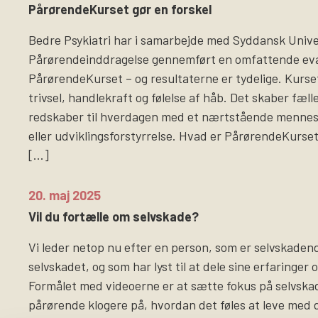
PårørendeKurset gør en forskel
Bedre Psykiatri har i samarbejde med Syddansk Univer
Pårørendeinddragelse gennemført en omfattende eva
PårørendeKurset – og resultaterne er tydelige. Kurse
trivsel, handlekraft og følelse af håb. Det skaber fæl
redskaber til hverdagen med et nærtstående menne
eller udviklingsforstyrrelse. Hvad er PårørendeKurs
[…]
20. maj 2025
Vil du fortælle om selvskade?
Vi leder netop nu efter en person, som er selvskadende
selvskadet, og som har lyst til at dele sine erfaringer 
Formålet med videoerne er at sætte fokus på selvsk
pårørende klogere på, hvordan det føles at leve med 