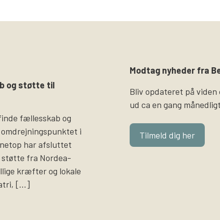
Modtag nyheder fra Be
b og støtte til
Bliv opdateret på viden
ud ca en gang månedligt
finde fællesskab og
 omdrejningspunktet i
Tilmeld dig her
i netop har afsluttet
støtte fra Nordea-
llige kræfter og lokale
atri, […]