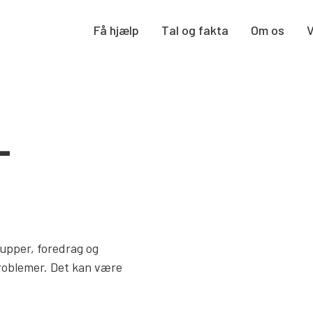
Få hjælp
Tal og fakta
Om os
-
rupper, foredrag og
problemer. Det kan være