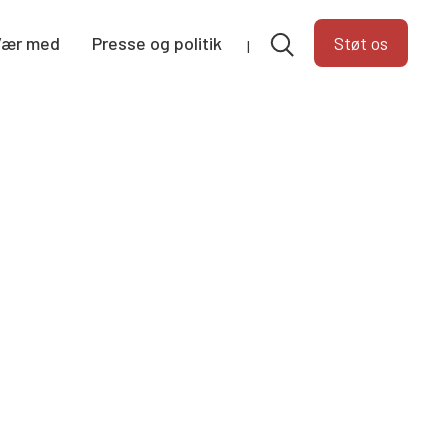
Vær med
Presse og politik
Støt os