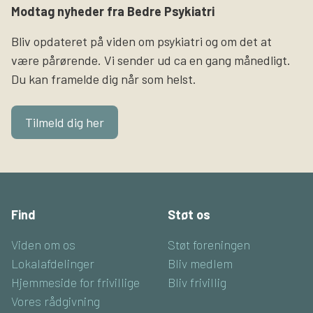
Modtag nyheder fra Bedre Psykiatri
Bliv opdateret på viden om psykiatri og om det at
være pårørende. Vi sender ud ca en gang månedligt.
Du kan framelde dig når som helst.
Tilmeld dig her
Find
Støt os
Viden om os
Støt foreningen
Lokalafdelinger
Bliv medlem
Hjemmeside for frivillige
Bliv frivillig
Vores rådgivning