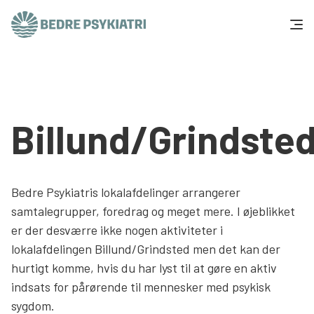
Skip to content
Få hjælp
Tal og fakta
Billund/Grindste
Om os
Vær med
Bedre Psykiatris lokalafdelinger arrangerer
samtalegrupper, foredrag og meget mere. I øjeblikket
Presse og politik
er der desværre ikke nogen aktiviteter i
lokalafdelingen Billund/Grindsted men det kan der
hurtigt komme, hvis du har lyst til at gøre en aktiv
Støt os
indsats for pårørende til mennesker med psykisk
sygdom.