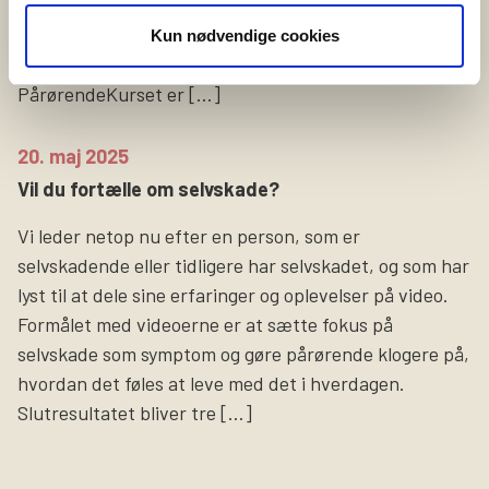
redskaber til hverdagen med et nærtstående
menneske med psykisk sygdom eller
Kun nødvendige cookies
udviklingsforstyrrelse. Hvad er PårørendeKurset?
PårørendeKurset er […]
20. maj 2025
Vil du fortælle om selvskade?
Vi leder netop nu efter en person, som er
selvskadende eller tidligere har selvskadet, og som har
lyst til at dele sine erfaringer og oplevelser på video.
Formålet med videoerne er at sætte fokus på
selvskade som symptom og gøre pårørende klogere på,
hvordan det føles at leve med det i hverdagen.
Slutresultatet bliver tre […]