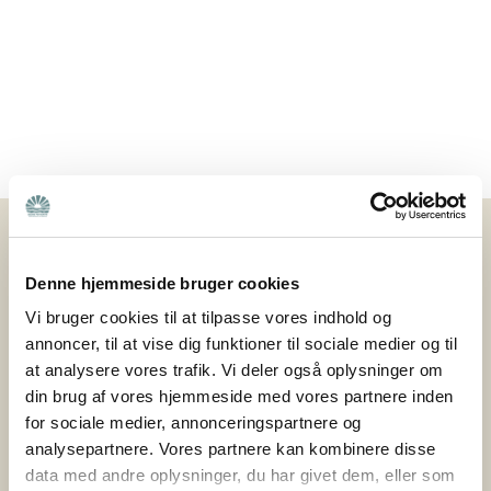
Nyheder
Denne hjemmeside bruger cookies
25. februar 2026
Vi bruger cookies til at tilpasse vores indhold og
Nye veje til frivillighed: Hvordan sikrer vi
annoncer, til at vise dig funktioner til sociale medier og til
fællesskab og støtte til pårørende – også i
at analysere vores trafik. Vi deler også oplysninger om
fremtiden?
din brug af vores hjemmeside med vores partnere inden
for sociale medier, annonceringspartnere og
Hvordan sikrer vi, at pårørende også i fremtiden kan
analysepartnere. Vores partnere kan kombinere disse
finde fællesskab og støtte i deres lokalområde? Det
data med andre oplysninger, du har givet dem, eller som