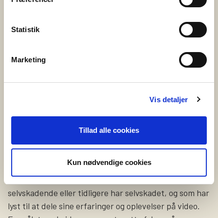
Universitet og Center for Pårørendeinddragelse
gennemført en omfattende evaluering af
Statistik
PårørendeKurset – og resultaterne er tydelige. Kurset
styrker pårørendes trivsel, handlekraft og følelse af
Marketing
håb. Det skaber fællesskab og giver konkrete
redskaber til hverdagen med et nærtstående
menneske med psykisk sygdom eller
Vis detaljer
udviklingsforstyrrelse. Hvad er PårørendeKurset?
PårørendeKurset er […]
Tillad alle cookies
20. maj 2025
Vil du fortælle om selvskade?
Kun nødvendige cookies
Vi leder netop nu efter en person, som er
selvskadende eller tidligere har selvskadet, og som har
lyst til at dele sine erfaringer og oplevelser på video.