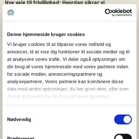
Nye veje til frivillighed: Hvordan sikrer vi
fællesskab og støtte til pårørende – også i
fremtiden?
Hvordan sikrer vi, at pårørende også i fremtiden kan
Denne hjemmeside bruger cookies
finde fællesskab og støtte i deres lokalområde? Det
Vi bruger cookies til at tilpasse vores indhold og
spørgsmål har været omdrejningspunktet i
annoncer, til at vise dig funktioner til sociale medier og til
projektet Nye veje til frivillighed, som Bedre Psykiatri
at analysere vores trafik. Vi deler også oplysninger om
netop har afsluttet sammen med Nyreforeningen og
din brug af vores hjemmeside med vores partnere inden
Høreforeningen med støtte fra Nordea-fonden. Bedre
for sociale medier, annonceringspartnere og
Psykiatri er en forening bygget på frivillige kræfter og
analysepartnere. Vores partnere kan kombinere disse
lokale fællesskaber. Det er de ca. 400 frivillige i Bedre
data med andre oplysninger, du har givet dem, eller som
de har indsamlet fra din brug af deres tjenester.
Psykiatri, […]
Samtykkevalg
3. juni 2025
Nødvendig
PårørendeKurset gør en forskel
Bedre Psykiatri har i samarbejde med Syddansk
Præferencer