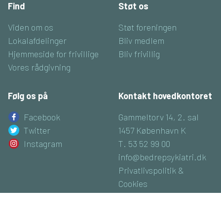
Find
Støt os
Viden om os
Støt foreningen
Lokalafdelinger
Bliv medlem
Hjemmeside for frivillige
Bliv frivillig
Vores rådgivning
Følg os på
Kontakt hovedkontoret
Facebook
Gammeltorv 14, 2. sal
Twitter
1457 København K
Instagram
T. 53 52 99 00
info@bedrepsykiatri.dk
Privatlivspolitik &
Cookies
CVR: 16800074