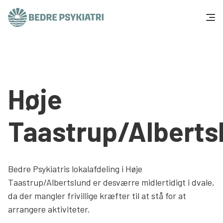
Skip to content
Få hjælp
Tal og fakta
Høje
Om os
Taastrup/Alberts
Vær med
Presse og politik
Bedre Psykiatris lokalafdeling i Høje
Taastrup/Albertslund er desværre midlertidigt i dvale,
Støt os
da der mangler frivillige kræfter til at stå for at
arrangere aktiviteter.