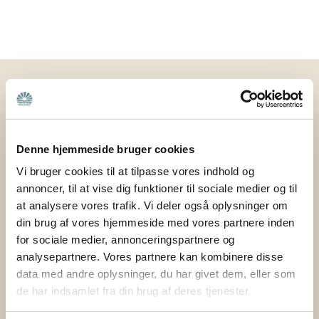
Nyheder
25. februar 2026
Nye veje til frivillighed: Hvordan sikrer vi
Denne hjemmeside bruger cookies
fællesskab og støtte til pårørende – også i
Vi bruger cookies til at tilpasse vores indhold og
fremtiden?
annoncer, til at vise dig funktioner til sociale medier og til
at analysere vores trafik. Vi deler også oplysninger om
Hvordan sikrer vi, at pårørende også i fremtiden kan
din brug af vores hjemmeside med vores partnere inden
finde fællesskab og støtte i deres lokalområde? Det
for sociale medier, annonceringspartnere og
spørgsmål har været omdrejningspunktet i
analysepartnere. Vores partnere kan kombinere disse
projektet Nye veje til frivillighed, som Bedre Psykiatri
data med andre oplysninger, du har givet dem, eller som
netop har afsluttet sammen med Nyreforeningen og
de har indsamlet fra din brug af deres tjenester.
Høreforeningen med støtte fra Nordea-fonden. Bedre