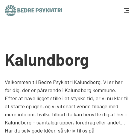
Skip to content
Få hjælp
Tal og fakta
Kalundborg
Om os
Vær med
Velkommen til Bedre Psykiatri Kalundborg. Vi er her
for dig, der er pårørende i Kalundborg kommune.
Presse og politik
Efter at have ligget stille i et stykke tid, er vi nu klar til
at starte op igen, og vi vil snart vende tilbage med
mere info om, hvilke tilbud du kan benytte dig af her i
Støt os
Kalundborg – samtalegrupper, foredrag eller andet…
Har du selv gode idéer, så skriv til os på