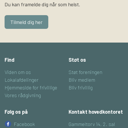
Du kan framelde dig når som helst.
Tilmeld dig her
Find
Støt os
Viden om os
Støt foreningen
Lokalafdelinger
Bliv medlem
Hjemmeside for frivillige
Bliv frivillig
Vores rådgivning
Følg os på
Kontakt hovedkontoret
Facebook
Gammeltorv 14, 2. sal