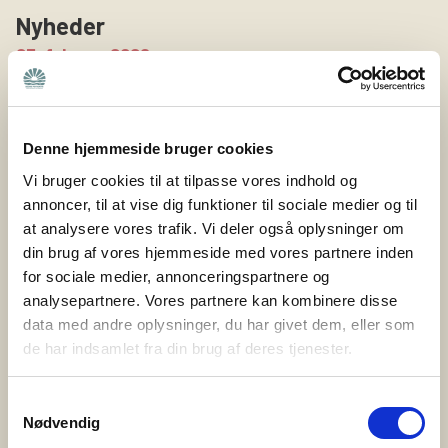
Nyheder
25. februar 2026
Nye veje til frivillighed: Hvordan sikrer vi
fællesskab og støtte til pårørende – også i
fremtiden?
Denne hjemmeside bruger cookies
Hvordan sikrer vi, at pårørende også i fremtiden kan
Vi bruger cookies til at tilpasse vores indhold og
finde fællesskab og støtte i deres lokalområde? Det
annoncer, til at vise dig funktioner til sociale medier og til
spørgsmål har været omdrejningspunktet i
at analysere vores trafik. Vi deler også oplysninger om
din brug af vores hjemmeside med vores partnere inden
projektet Nye veje til frivillighed, som Bedre Psykiatri
for sociale medier, annonceringspartnere og
netop har afsluttet sammen med Nyreforeningen og
analysepartnere. Vores partnere kan kombinere disse
Høreforeningen med støtte fra Nordea-fonden. Bedre
data med andre oplysninger, du har givet dem, eller som
Psykiatri er en forening bygget på frivillige kræfter og
de har indsamlet fra din brug af deres tjenester.
lokale fællesskaber. Det er de ca. 400 frivillige i Bedre
Psykiatri, […]
Samtykkevalg
Nødvendig