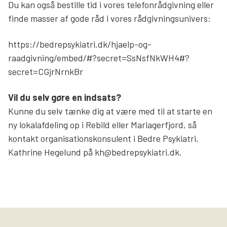
Du kan også bestille tid i vores telefonrådgivning eller
Søg
finde masser af gode råd i vores rådgivningsunivers:
https://bedrepsykiatri.dk/hjaelp-og-
raadgivning/embed/#?secret=SsNsfNkWH4#?
secret=CGjrNrnkBr
Vil du selv gøre en indsats?
Kunne du selv tænke dig at være med til at starte en
ny lokalafdeling op i Rebild eller Mariagerfjord, så
kontakt organisationskonsulent i Bedre Psykiatri,
Kathrine Hegelund på kh@bedrepsykiatri.dk.