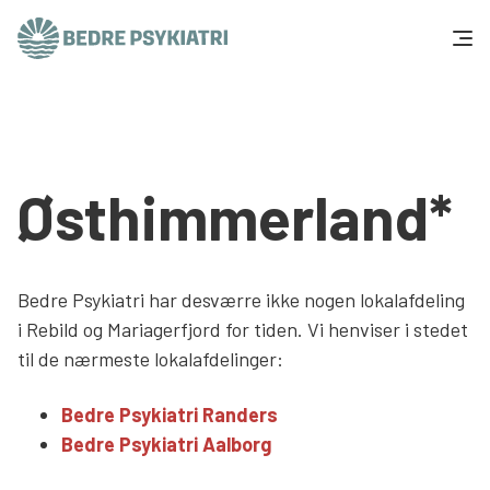
Skip to content
Få hjælp
Tal og fakta
Østhimmerland*
Om os
Vær med
Bedre Psykiatri har desværre ikke nogen lokalafdeling
i Rebild og Mariagerfjord for tiden. Vi henviser i stedet
Presse og politik
til de nærmeste lokalafdelinger:
Bedre Psykiatri Randers
Støt os
Bedre Psykiatri Aalborg