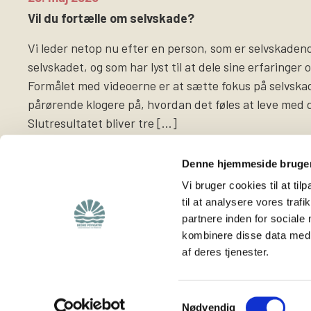
Vil du fortælle om selvskade?
Vi leder netop nu efter en person, som er selvskadende
selvskadet, og som har lyst til at dele sine erfaringer 
Formålet med videoerne er at sætte fokus på selvsk
pårørende klogere på, hvordan det føles at leve med 
Slutresultatet bliver tre […]
Denne hjemmeside bruger
Vi bruger cookies til at til
til at analysere vores tra
partnere inden for sociale
Find
Støt os
kombinere disse data med a
af deres tjenester.
Viden om os
Støt foreningen
Lokalafdelinger
Bliv medlem
Hjemmeside for
Bliv frivillig
Samtykkevalg
Nødvendig