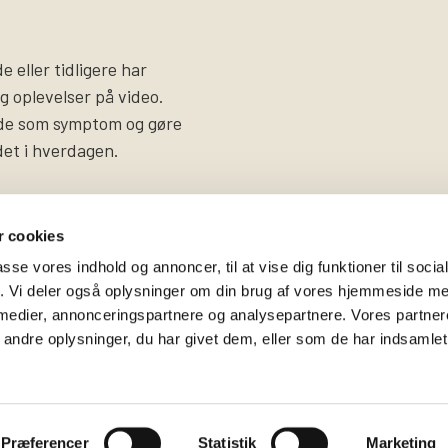
 eller tidligere har
og oplevelser på video.
ade som symptom og gøre
det i hverdagen.
 cookies
passe vores indhold og annoncer, til at vise dig funktioner til soci
fik. Vi deler også oplysninger om din brug af vores hjemmeside m
 medier, annonceringspartnere og analysepartnere. Vores partne
Følg os på
Kontakt hovedkontore
ndre oplysninger, du har givet dem, eller som de har indsamlet 
Facebook
Gammeltorv 14, 2. sal
Twitter
1457 København K
Instagram
T. 53 52 99 00
Præferencer
Statistik
Marketing