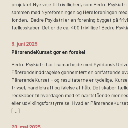
projektet Nye veje til frivillighed, som Bedre Psykiatr
sammen med Nyreforeningen og Høreforeningen med 
fonden. Bedre Psykiatri er en forening bygget på frivi
fællesskaber. Det er de ca. 400 frivillige i Bedre Psyki
3. juni 2025
PårørendeKurset gør en forskel
Bedre Psykiatri har i samarbejde med Syddansk Univer
Pårørendeinddragelse gennemført en omfattende eva
PårørendeKurset – og resultaterne er tydelige. Kurse
trivsel, handlekraft og følelse af håb. Det skaber fæl
redskaber til hverdagen med et nærtstående menne
eller udviklingsforstyrrelse. Hvad er PårørendeKurs
[…]
20. maj 2025