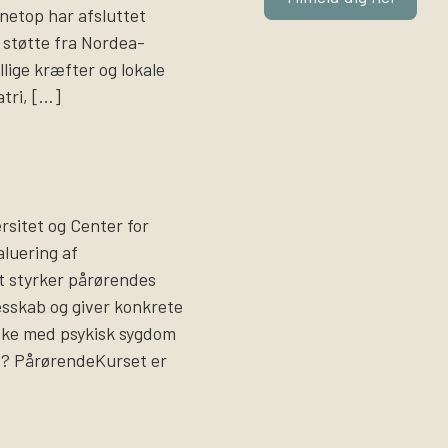
i netop har afsluttet
støtte fra Nordea-
llige kræfter og lokale
atri, […]
sitet og Center for
luering af
t styrker pårørendes
lesskab og giver konkrete
ske med psykisk sygdom
et? PårørendeKurset er