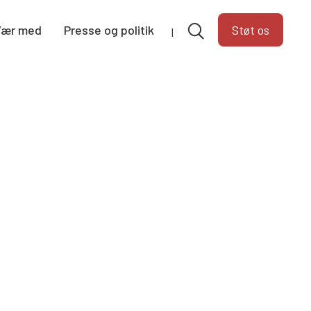
Vær med
Presse og politik
Støt os