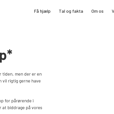
Få hjælp
Tal og fakta
Om os
p*
or tiden, men der er en
 vil rigtig gerne have
 op for pårørende i
 at biddrage på vores