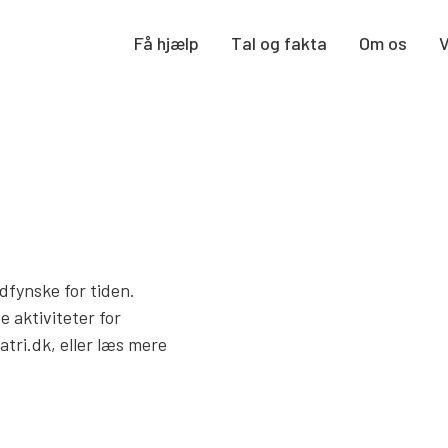
Få hjælp
Tal og fakta
Om os
ydfynske for tiden.
e aktiviteter for
atri.dk, eller læs mere