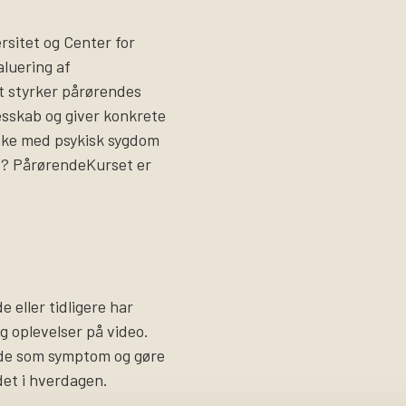
sitet og Center for
luering af
t styrker pårørendes
lesskab og giver konkrete
ske med psykisk sygdom
et? PårørendeKurset er
 eller tidligere har
og oplevelser på video.
ade som symptom og gøre
det i hverdagen.