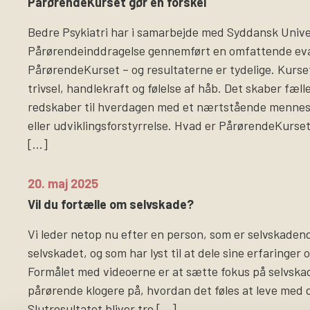
PårørendeKurset gør en forskel
Bedre Psykiatri har i samarbejde med Syddansk Univer
Pårørendeinddragelse gennemført en omfattende eva
PårørendeKurset – og resultaterne er tydelige. Kurse
trivsel, handlekraft og følelse af håb. Det skaber fæl
redskaber til hverdagen med et nærtstående menne
eller udviklingsforstyrrelse. Hvad er PårørendeKurs
[…]
20. maj 2025
Vil du fortælle om selvskade?
Vi leder netop nu efter en person, som er selvskadende
selvskadet, og som har lyst til at dele sine erfaringer 
Formålet med videoerne er at sætte fokus på selvsk
pårørende klogere på, hvordan det føles at leve med 
Slutresultatet bliver tre […]