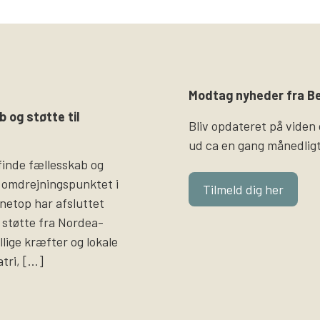
Modtag nyheder fra Be
b og støtte til
Bliv opdateret på viden
ud ca en gang månedligt
finde fællesskab og
 omdrejningspunktet i
Tilmeld dig her
i netop har afsluttet
støtte fra Nordea-
llige kræfter og lokale
atri, […]