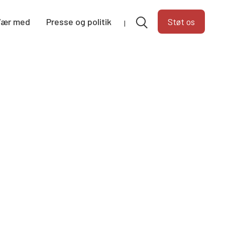
Vær med
Presse og politik
Støt os