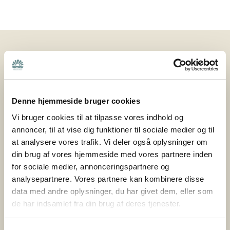
Nyheder
25. februar 2026
Nye veje til frivillighed: Hvordan sikrer vi
Denne hjemmeside bruger cookies
fællesskab og støtte til pårørende – også i
fremtiden?
Vi bruger cookies til at tilpasse vores indhold og
annoncer, til at vise dig funktioner til sociale medier og til
Hvordan sikrer vi, at pårørende også i fremtiden kan
at analysere vores trafik. Vi deler også oplysninger om
finde fællesskab og støtte i deres lokalområde? Det
din brug af vores hjemmeside med vores partnere inden
spørgsmål har været omdrejningspunktet i
for sociale medier, annonceringspartnere og
analysepartnere. Vores partnere kan kombinere disse
projektet Nye veje til frivillighed, som Bedre Psykiatri
data med andre oplysninger, du har givet dem, eller som
netop har afsluttet sammen med Nyreforeningen og
de har indsamlet fra din brug af deres tjenester.
Høreforeningen med støtte fra Nordea-fonden. Bedre
Psykiatri er en forening bygget på frivillige kræfter og