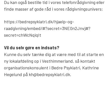
Du kan også bestille tid i vores telefonrådgivning eller
Søg
finde masser af gode råd i vores rådgivningsunivers:
https://bedrepsykiatri.dk/hjaelp-og-
raadgivning/embed/#?secret=3NE0n2Jnvj#?
secret=chWcNqiqIt
Vil du selv gøre en indsats?
Kunne du selv tænke dig at være med til at starte en
ny lokalafdeling op i Vesthimmerland, så kontakt
organisationskonsulent i Bedre Psykiatri, Kathrine
Hegelund på kh@bedrepsykiatri.dk.