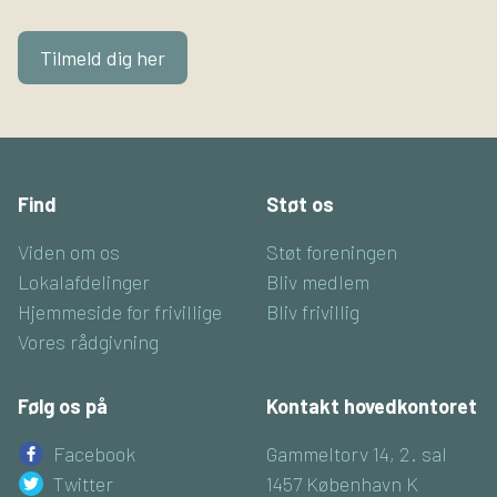
Tilmeld dig her
Find
Støt os
Viden om os
Støt foreningen
Lokalafdelinger
Bliv medlem
Hjemmeside for frivillige
Bliv frivillig
Vores rådgivning
Følg os på
Kontakt hovedkontoret
Facebook
Gammeltorv 14, 2. sal
Twitter
1457 København K