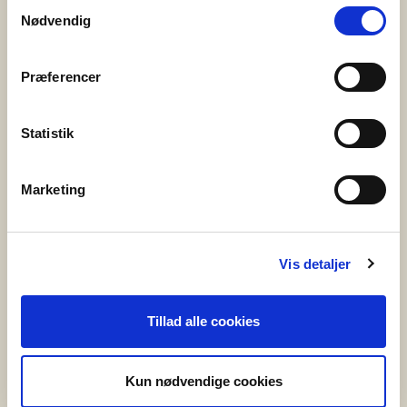
Samtykkevalg
lokale fællesskaber. Det er de ca. 400 frivillige i Bedre
Nødvendig
Psykiatri, […]
Præferencer
3. juni 2025
PårørendeKurset gør en forskel
Statistik
Bedre Psykiatri har i samarbejde med Syddansk
Universitet og Center for Pårørendeinddragelse
Marketing
gennemført en omfattende evaluering af
PårørendeKurset – og resultaterne er tydelige. Kurset
styrker pårørendes trivsel, handlekraft og følelse af
Vis detaljer
håb. Det skaber fællesskab og giver konkrete
redskaber til hverdagen med et nærtstående
Tillad alle cookies
menneske med psykisk sygdom eller
udviklingsforstyrrelse. Hvad er PårørendeKurset?
PårørendeKurset er […]
Kun nødvendige cookies