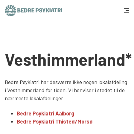
Skip to content
Få hjælp
Tal og fakta
Vesthimmerland*
Om os
Vær med
Bedre Psykiatri har desværre ikke nogen lokalafdeling
i Vesthimmerland for tiden. Vi henviser i stedet til de
Presse og politik
nærmeste lokalafdelinger:
Bedre Psykiatri Aalborg
Støt os
Bedre Psykiatri Thisted/Morsø