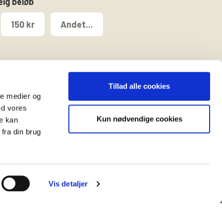
ælg beløb
150 kr
Andet...
Tillad alle cookies
ale medier og
ed vores
Kun nødvendige cookies
re kan
t
fra din brug
Vis detaljer
es