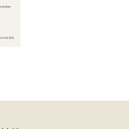
e medier
orisk felt