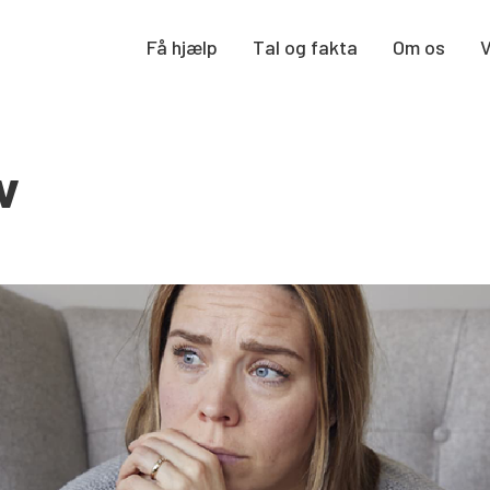
Få hjælp
Tal og fakta
Om os
v