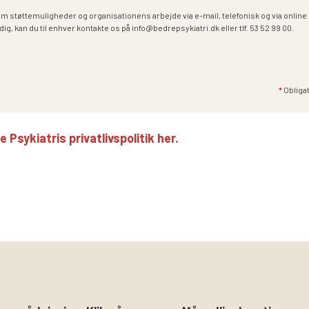
om støttemuligheder og organisationens arbejde via e-mail, telefonisk og via onlin
dig, kan du til enhver kontakte os på info@bedrepsykiatri.dk eller tlf. 53 52 99 00.
*
Obligat
Psykiatris privatlivspolitik her.