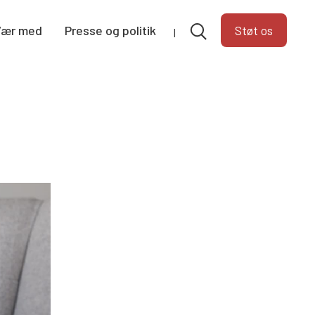
Vær med
Presse og politik
Støt os