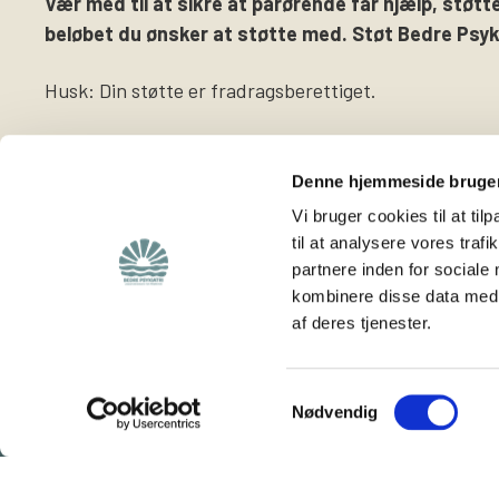
Vær med til at sikre at pårørende får hjælp, støtte
beløbet du ønsker at støtte med. Støt Bedre Psyki
Husk: Din støtte er fradragsberettiget.
Denne hjemmeside bruger
Vi bruger cookies til at til
til at analysere vores tra
partnere inden for sociale
Find
Støt os
kombinere disse data med a
af deres tjenester.
Viden om os
Støt foreningen
Lokalafdelinger
Bliv medlem
Hjemmeside for
Bliv frivillig
Samtykkevalg
Nødvendig
frivillige
Vores rådgivning