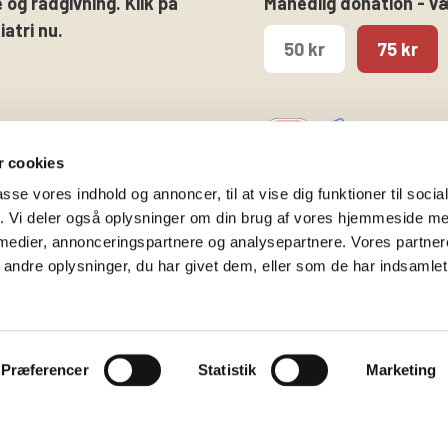
 og rådgivning. Klik på
Månedlig donation - v
atri nu.
50 kr
75 kr
 cookies
passe vores indhold og annoncer, til at vise dig funktioner til soci
fik. Vi deler også oplysninger om din brug af vores hjemmeside m
 medier, annonceringspartnere og analysepartnere. Vores partne
Følg os på
Kontakt hovedkontore
ndre oplysninger, du har givet dem, eller som de har indsamlet 
Facebook
Gammeltorv 14, 2. sal
Twitter
1457 København K
Instagram
T. 53 52 99 00
Præferencer
Statistik
Marketing
info@bedrepsykiatri.dk
Privatlivspolitik & Cooki
CVR: 16800074