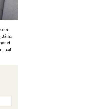
e den
 dårlig
har vi
en mail