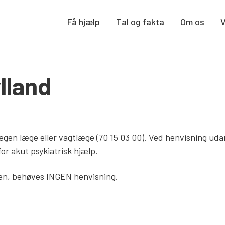
Få hjælp
Tal og fakta
Om os
lland
 egen læge eller vagtlæge (70 15 03 00). Ved henvisning uda
for akut psykiatrisk hjælp.
rien, behøves INGEN henvisning.