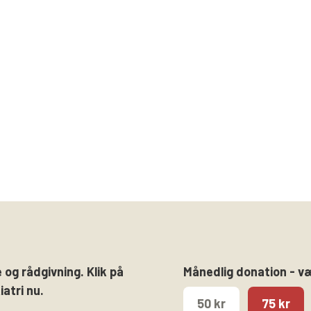
 og rådgivning. Klik på
Månedlig donation - v
atri nu.
50 kr
75 kr