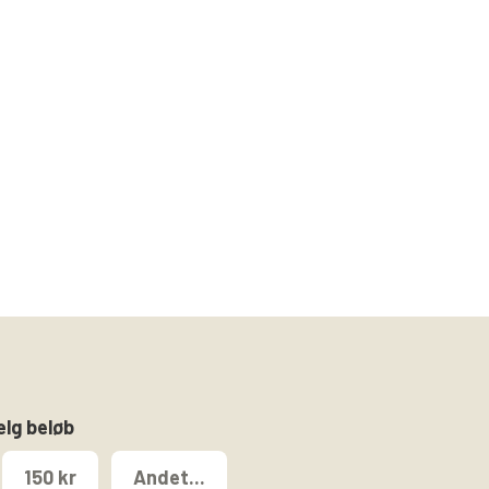
ælg beløb
150 kr
Andet...