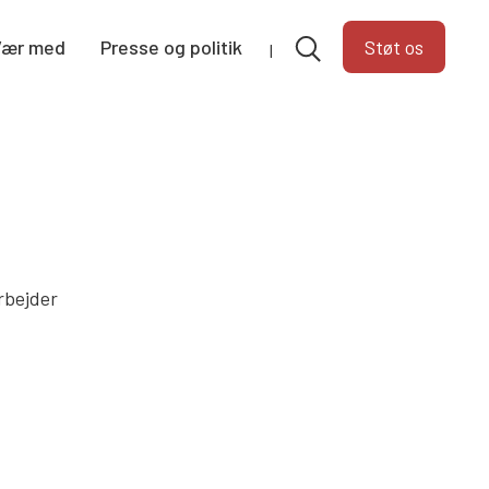
Vær med
Presse og politik
Støt os
rbejder