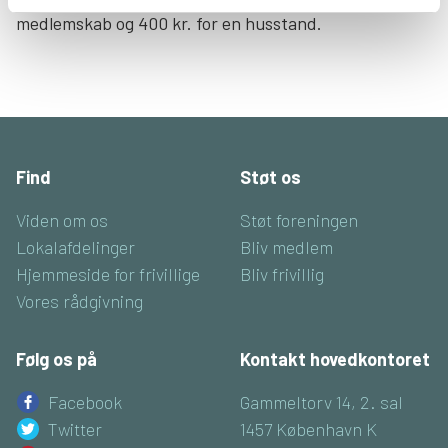
medlemskab og 400 kr. for en husstand.
Find
Støt os
Viden om os
Støt foreningen
Lokalafdelinger
Bliv medlem
Hjemmeside for frivillige
Bliv frivillig
Vores rådgivning
Følg os på
Kontakt hovedkontoret
Facebook
Gammeltorv 14, 2. sal
Twitter
1457 København K