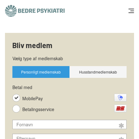
Skip to content
Få hjælp
Bliv medlem
Tal og fakta
Om os
Vær med
Presse og politik
Støt os