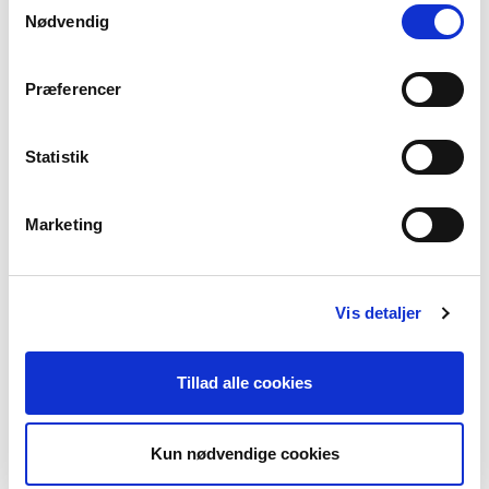
Nødvendig
Præferencer
Statistik
Bliv medlem og få vores nye håndbog for
pårørende
Marketing
Bliv medlem og få glæde af alle vores mange tilbud
helt gratis samtidig med, at du støtter kampen for
bedre hjælp og behandling.
Vis detaljer
Du kan blive medlem som enkeltperson eller husstand.
Tillad alle cookies
Du betaler for medlemskabet en gang om året via
betalingsservice eller en MobilePay-aftale.
Kun nødvendige cookies
Det koster 250 kr. om året for et personligt