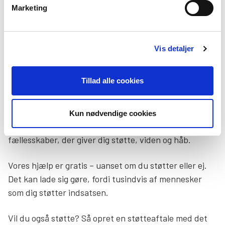
Marketing
Det kan være en særlig krævende og udfordrende
opgave at være forældre til et barn eller ung, som ikke
trives. Når dit barn har det svært, fylder
Vis detaljer
bekymringerne hele dagen – og ofte også natten.
Hverdagen kan være svær at få til at hænge sammen
Tillad alle cookies
– og det kan være overvældende at finde frem til den
rigtige hjælp.
Kun nødvendige cookies
Derfor er vi her for dig – med rådgivning, kurser og
fællesskaber, der giver dig støtte, viden og håb.
Vores hjælp er gratis – uanset om du støtter eller ej.
Det kan lade sig gøre, fordi tusindvis af mennesker
som dig støtter indsatsen.
Vil du også støtte? Så opret en støtteaftale med det