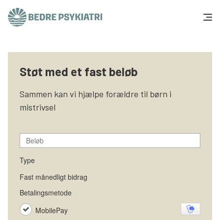
Skip to content
Få hjælp
Støt med et fast beløb
Tal og fakta
Sammen kan vi hjælpe forældre til børn i
Om os
mistrivsel
Vær med
Presse og politik
Støt os