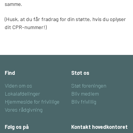
samme.
(Husk, at du får fradrag for din støtte, hvis du oplyser
dit CPR-nummer!)
Find
Støt os
Viden om os
Støt foreningen
Lokalafdelinger
Bliv medlem
Hjemmeside for frivillige
Bliv frivillig
Vores rådgivning
Følg os på
Kontakt hovedkontoret