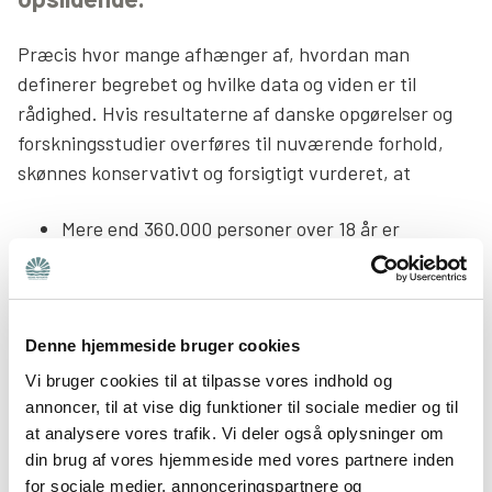
Søg
Præcis hvor mange afhænger af, hvordan man
definerer begrebet og hvilke data og viden er til
rådighed. Hvis resultaterne af danske opgørelser og
forskningsstudier overføres til nuværende forhold,
skønnes konservativt og forsigtigt vurderet, at
Mere end 360.000 personer over 18 år er
involverede pårørende til personer med psykisk
sygdom
.
Godt 315.000 er
forældre til personer over 18 år
med udviklingsforstyrrelser.
Denne hjemmeside bruger cookies
Godt 105.000 er
forældre til børn og unge under 18
Vi bruger cookies til at tilpasse vores indhold og
år med udviklingsforstyrrelser.
annoncer, til at vise dig funktioner til sociale medier og til
at analysere vores trafik. Vi deler også oplysninger om
Mindst 200.000 til 300.000 er
børn og unge af
din brug af vores hjemmeside med vores partnere inden
forældre med psykisk sygdom og/eller
for sociale medier, annonceringspartnere og