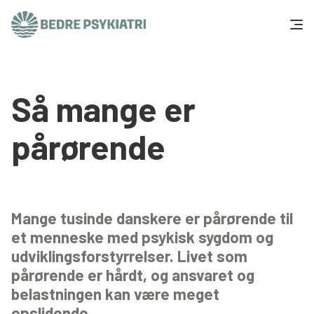
Skip to content
Få hjælp
Så mange er
Tal og fakta
pårørende
Om os
Vær med
Mange tusinde danskere er pårørende til
Presse og politik
et menneske med psykisk sygdom og
udviklingsforstyrrelser. Livet som
pårørende er hårdt, og ansvaret og
Støt os
belastningen kan være meget
opslidende.