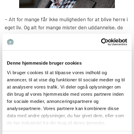
– Alt for mange får ikke muligheden for at blive herre i
eget liv. Og alt for mange mister den uddannelse, de
var i gang med eller det arbejde, de havde – alt
sammen fordi psykiatrien fungerer så dårligt.
Knud Aarup vil især kæmpe for, at inddragelsen af de
Denne hjemmeside bruger cookies
pårørende bliver styrket, og at de pårørende får bedre
Vi bruger cookies til at tilpasse vores indhold og
støtte.
annoncer, til at vise dig funktioner til sociale medier og til
at analysere vores trafik. Vi deler også oplysninger om
– De pårørende betyder utroligt meget for, om den
din brug af vores hjemmeside med vores partnere inden
syge bliver rask. Men mange pårørende oplever, at de
for sociale medier, annonceringspartnere og
hverken bliver inddraget eller får de nødvendige
analysepartnere. Vores partnere kan kombinere disse
værktøjer til at kunne være der for de syge.
data med andre oplysninger, du har givet dem, eller som
de har indsamlet fra din brug af deres tjenester.
Bedre Psykiatri er med ca. 13.000 medlemmer og 60