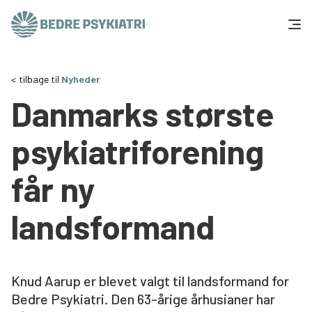
Skip to content
Få hjælp
tilbage til
Nyheder
Danmarks største
Tal og fakta
psykiatriforening
Om os
får ny
Vær med
landsformand
Presse og politik
Støt os
Knud Aarup er blevet valgt til landsformand for
Bedre Psykiatri. Den 63-årige århusianer har