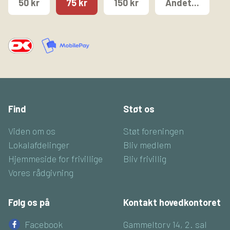
50 kr
75 kr
150 kr
Andet...
Find
Støt os
Viden om os
Støt foreningen
Lokalafdelinger
Bliv medlem
Hjemmeside for frivillige
Bliv frivillig
Vores rådgivning
Følg os på
Kontakt hovedkontoret
Facebook
Gammeltorv 14, 2. sal