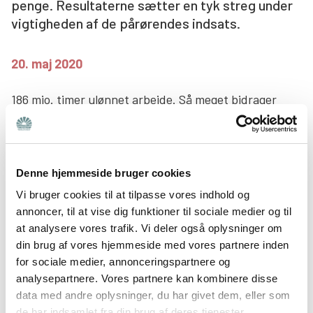
penge. Resultaterne sætter en tyk streg under
Søg
vigtigheden af de pårørendes indsats.
20. maj 2020
186 mio. timer ulønnet arbejde. Så meget bidrager
pårørende til voksne med psykisk sygdom årligt med i
Australien. Det viser ny forskning, som også har
undersøgt værdien af de pårørendes støtte og hjælp.
Denne hjemmeside bruger cookies
De mange arbejdstimer svarer ifølge studiet til 135.000
Vi bruger cookies til at tilpasse vores indhold og
fuldtidsjobs. Omregnet til kroner og øre ville det koste
annoncer, til at vise dig funktioner til sociale medier og til
den australske stat godt 37 mia. kroner årligt (8,4 mia.
at analysere vores trafik. Vi deler også oplysninger om
din brug af vores hjemmeside med vores partnere inden
au. dollars), hvis de skulle købe et tilsvarende niveau
for sociale medier, annonceringspartnere og
af støtte.
analysepartnere. Vores partnere kan kombinere disse
data med andre oplysninger, du har givet dem, eller som
”De uformelle plejere (pårørende, red.) yder betydelig
de har indsamlet fra din brug af deres tjenester.