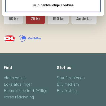
Kun nødvendige cookies
Månedlig donation - vælg beløb
50 kr
75 kr
150 kr
Andet...
Find
Støt os
Viden om os
Støt foreningen
Lokalafdelinger
Bliv medlem
Hjemmeside for frivillige
Bliv frivillig
Vores rådgivning