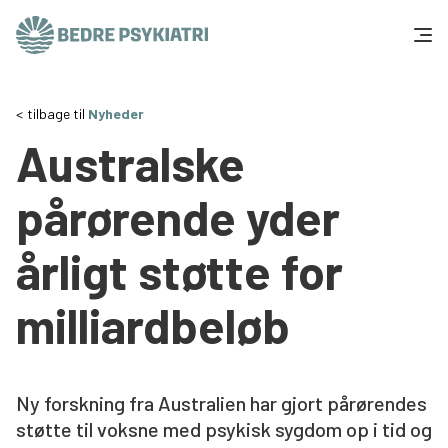
Skip to content
Få hjælp
tilbage til
Nyheder
Australske
Tal og fakta
pårørende yder
Om os
årligt støtte for
Vær med
milliardbeløb
Presse og politik
Støt os
Ny forskning fra Australien har gjort pårørendes
støtte til voksne med psykisk sygdom op i tid og