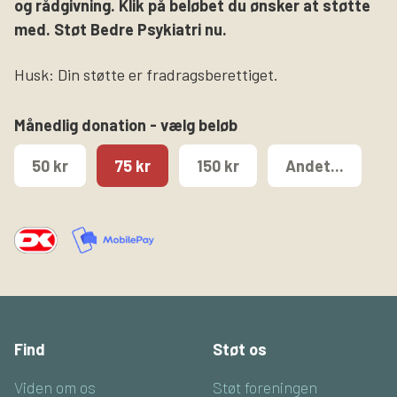
og rådgivning. Klik på beløbet du ønsker at støtte
med. Støt Bedre Psykiatri nu.
Husk: Din støtte er fradragsberettiget.
Månedlig donation - vælg beløb
50 kr
75 kr
150 kr
Andet...
Find
Støt os
Viden om os
Støt foreningen