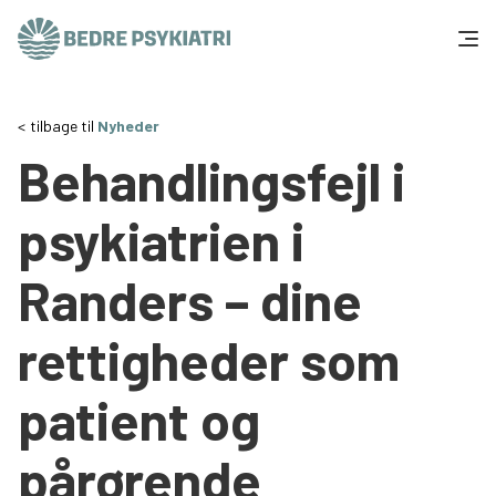
Skip to content
Få hjælp
tilbage til
Nyheder
Behandlingsfejl i
Tal og fakta
psykiatrien i
Om os
Randers – dine
Vær med
rettigheder som
Presse og politik
patient og
Støt os
pårørende