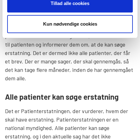
Midt nu ved at gennemgå et meget stort antal
Tillad alle cookies
patienters journaler for at vurdere, hvem de skal
kontakte. I sager hvor de vurderer, at behandlingen er
Kun nødvendige cookies
væsentlig under faglig standart eller væsentlige
procedurer har været mangelfulde, skriver de et brev
til patienten og informerer dem om, at de kan søge
erstatning. Det er dermed ikke alle patienter, der får
et brev. Der er mange sager, der skal gennemgås, så
det kan tage flere måneder, inden de har gennemgået
dem alle.
Alle patienter kan søge erstatning
Det er Patienterstatningen, der vurderer, hvem der
skal have erstatning. Patienterstatningen er en
national myndighed. Alle patienter kan søge
erstatning, og i den aktuelle sag har det ikke