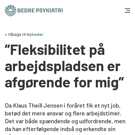
Skip to content
Få hjælp
tilbage til
Nyheder
”Fleksibilitet på
Tal og fakta
arbejdspladsen er
Om os
afgørende for mig”
Vær med
Presse og politik
Da Klaus Theill Jensen i foråret fik et nyt job,
betød det mere ansvar og flere arbejdstimer.
Støt os
Det var både spændende og udfordrende, men
da han efterfølgende indså og erkendte sin