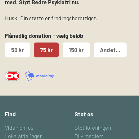
med. Støt Bedre Psykiatri nu.
Husk: Din støtte er fradragsberettiget.
Månedlig donation - vælg beløb
50 kr
75 kr
150 kr
Andet...
Find
Støt os
Viden om os
Støt foreningen
Lokalafdelinger
Bliv medlem