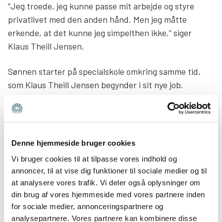
”Jeg troede, jeg kunne passe mit arbejde og styre
privatlivet med den anden hånd. Men jeg måtte
erkende, at det kunne jeg simpelthen ikke,” siger
Klaus Theill Jensen.
Sønnen starter på specialskole omkring samme tid,
som Klaus Theill Jensen begynder i sit nye job.
Familien håbede, at de med hjælp og støtte fra
specialskolen kunne få noget, som lignede en mere
normal hverdag. Desværre oplevede de ikke den
fremgang, som de troede. Med det store arbejdspres
Denne hjemmeside bruger cookies
og ansvar med det nye job, måtte Klaus Theill Jensen
Vi bruger cookies til at tilpasse vores indhold og
erkende, at han var nødt til at arbejde mindre og have
annoncer, til at vise dig funktioner til sociale medier og til
mere tid til at tage sig af sin søn.
at analysere vores trafik. Vi deler også oplysninger om
din brug af vores hjemmeside med vores partnere inden
for sociale medier, annonceringspartnere og
En ny og anderledes situation
analysepartnere. Vores partnere kan kombinere disse