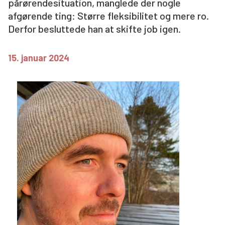
pårørendesituation, manglede der nogle
afgørende ting: Større fleksibilitet og mere ro.
Søg
Derfor besluttede han at skifte job igen.
15. januar 2024