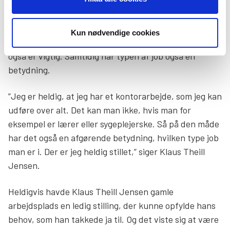
Klaus Theill Jensen er meget ærlig om sin
pårørendesituation over for begge arbejdspladser, og
Kun nødvendige cookies
han påpeger, at den forståelse, han bliver mødt af,
også er vigtig. Samtidig har typen af job også en
betydning.
”Jeg er heldig, at jeg har et kontorarbejde, som jeg kan
udføre over alt. Det kan man ikke, hvis man for
eksempel er lærer eller sygeplejerske. Så på den måde
har det også en afgørende betydning, hvilken type job
man er i. Der er jeg heldig stillet,” siger Klaus Theill
Jensen.
Heldigvis havde Klaus Theill Jensen gamle
arbejdsplads en ledig stilling, der kunne opfylde hans
behov, som han takkede ja til. Og det viste sig at være