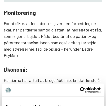
Monitorering
For at sikre, at indsatserne giver den forbedring de
skal, har partierne samtidig aftalt, at nedsætte et råd,
som følger arbejdet. Rådet består af de patient- og
pårørendeorganisationer, som også deltog i arbejdet
med styrelsernes faglige oplæg – herunder Bedre
Psykiatri.
Økonomi:
Partierne har aftalt at bruge 450 mio. kr. det første år
og 500 mio. kr. om året fast derefter. Det vil sige, at
det samlede hævede beløb efter fire år er knap 2. mia.
kr. og at psykiatrien derefter har 500 mio. kr. årligt
mere om året.