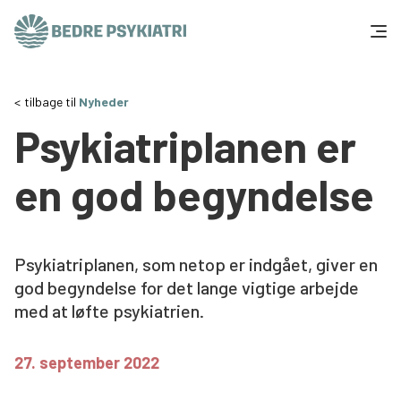
Skip to content
Få hjælp
tilbage til
Nyheder
Psykiatriplanen er
Tal og fakta
en god begyndelse
Om os
Vær med
Psykiatriplanen, som netop er indgået, giver en
god begyndelse for det lange vigtige arbejde
Presse og politik
med at løfte psykiatrien.
Støt os
27. september 2022