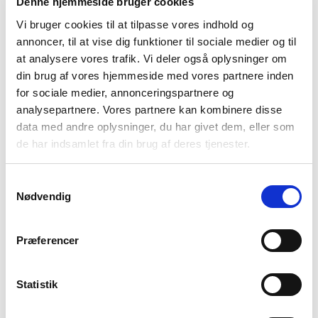
Denne hjemmeside bruger cookies
Vi bruger cookies til at tilpasse vores indhold og
De penge skal finansiere de indsatser, som politikerne
annoncer, til at vise dig funktioner til sociale medier og til
har besluttet at arbejde med de første fire år. Hvis
at analysere vores trafik. Vi deler også oplysninger om
politikerne derefter vælger at gå videre og arbejde
din brug af vores hjemmeside med vores partnere inden
med flere af styrelsernes 37 anbefalinger, skal de
for sociale medier, annonceringspartnere og
analysepartnere. Vores partnere kan kombinere disse
beslutte afsætte flere penge. Det har de ikke aftalt
data med andre oplysninger, du har givet dem, eller som
noget om endnu.
de har indsamlet fra din brug af deres tjenester.
Bedre Psykiatri mener
Samtykkevalg
Nødvendig
Vi mener, at det overordnet er en aftale med flere
gode indsatser. Men der er også klare mangler og rum
Præferencer
for forbedring.
Vi mener, at det er positivt, at:
Statistik
Politikerne følger styrelsernes oplæg