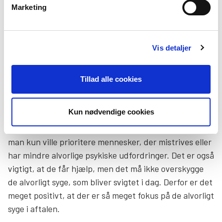
Marketing
Der er lavet et meget grundigt forarbejde, og det er
meget positivt politikerne har lyttet til de eksperter,
Vis detaljer
der var involveret i det arbejde og de anbefalinger, der
er kommet ud af det.
Tillad alle cookies
At mennesker med alvorlig psykisk sygdom får
bedre hjælp
Kun nødvendige cookies
Vi har undervejs i arbejdet været nervøse ved om,
man kun ville prioritere mennesker, der mistrives eller
har mindre alvorlige psykiske udfordringer. Det er også
vigtigt, at de får hjælp, men det må ikke overskygge
de alvorligt syge, som bliver svigtet i dag. Derfor er det
meget positivt, at der er så meget fokus på de alvorligt
syge i aftalen.