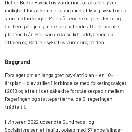
Det er Bedre Psykiatris vurdering, at aftalen giver
Søg
mulighed for at komme i gang med at løse psykiatriens
store udfordringer. Men på længere sigt er der brug
for flere penge og mere forpligtende aftaler om alle
planens ti år. Her kan du læse lidt uddybende om
aftalen og Bedre Psykiatris vurdering af den.
Baggrund
Forslaget om en langsigtet psykiatriplan – en 10-
årsplan – blev stillet i forbindelse med folketingsvalget
i 2019 og aftalt i det såkaldte forståelsespapir mellem
Regeringen og støttepartierne, da S-regeringen
trådte til.
I vinteren 2022 udsendte Sundheds- og
Socialstyrelsen et fagligt oplæg med 37 anbefalinger