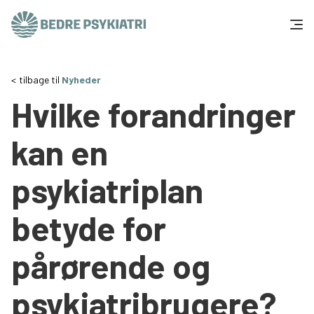
Skip to content
Få hjælp
tilbage til
Nyheder
Hvilke forandringer
Tal og fakta
kan en
Om os
psykiatriplan
Vær med
betyde for
Presse og politik
pårørende og
Støt os
psykiatribrugere?