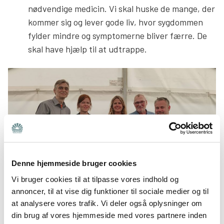
nødvendige medicin. Vi skal huske de mange, der
kommer sig og lever gode liv, hvor sygdommen
fylder mindre og symptomerne bliver færre. De
skal have hjælp til at udtrappe.
Denne hjemmeside bruger cookies
Vi bruger cookies til at tilpasse vores indhold og
Helene Probst (Vicedirektør i Sundhedsstyrelsen) ,Trine
annoncer, til at vise dig funktioner til sociale medier og til
at analysere vores trafik. Vi deler også oplysninger om
Torp (MF for SF), Mikkel Rasmussen (Dansk Psykiatrisk
din brug af vores hjemmeside med vores partnere inden
Selskab / Psykiatri-Listen), Ebbe Henningsen (Bedre