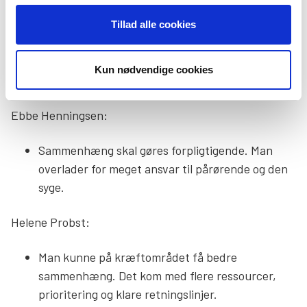
Man gør kun det, man skal, når der er mangel på
ressourcer. Så bliver det med samarbejde ikke
Tillad alle cookies
prioriteret. Der mangler også relationel
kontinuitet på tværs, så man kender de
Kun nødvendige cookies
mennesker, der tager over, når man skifter.
Ebbe Henningsen:
Sammenhæng skal gøres forpligtigende. Man
overlader for meget ansvar til pårørende og den
syge.
Helene Probst:
Man kunne på kræftområdet få bedre
sammenhæng. Det kom med flere ressourcer,
prioritering og klare retningslinjer.