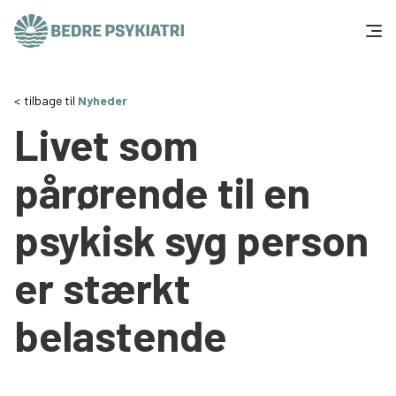
Skip to content
Få hjælp
tilbage til
Nyheder
Livet som
Tal og fakta
pårørende til en
Om os
psykisk syg person
Vær med
er stærkt
Presse og politik
belastende
Støt os