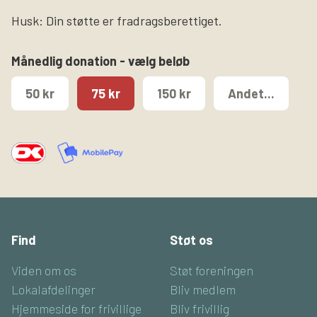
Husk: Din støtte er fradragsberettiget.
Månedlig donation - vælg beløb
50 kr
75 kr
150 kr
Andet...
Find
Støt os
Viden om os
Støt foreningen
Lokalafdelinger
Bliv medlem
Hjemmeside for frivillige
Bliv frivillig