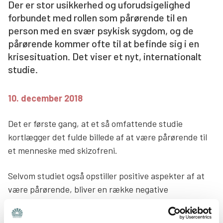
Der er stor usikkerhed og uforudsigelighed
Søg
forbundet med rollen som pårørende til en
person med en svær psykisk sygdom, og de
pårørende kommer ofte til at befinde sig i en
krisesituation. Det viser et nyt, internationalt
studie.
10. december 2018
Det er første gang, at et så omfattende studie
kortlægger det fulde billede af at være pårørende til
et menneske med skizofreni.
Selvom studiet også opstiller positive aspekter af at
være pårørende, bliver en række negative
konsekvenser fremhævet, som eksempelvis at den
pårørende sætter sit eget liv og egne behov til side.