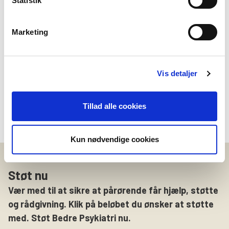
Statistik
Bedre Psykiatri foretog tidligere på året, der både
inkluderer pårørende til personer med skizofreni og
Marketing
andre psykiske lidelser.
Læs hele studiet om konsekvenserne af at være
Vis detaljer
pårørende
her
Du kan læse flere resultater fra Bedre Psykiatris
pårørendeundersøgelse
her
Tillad alle cookies
Kun nødvendige cookies
Støt nu
Vær med til at sikre at pårørende får hjælp, støtte
og rådgivning. Klik på beløbet du ønsker at støtte
med. Støt Bedre Psykiatri nu.