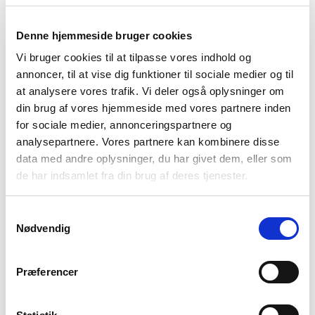
”Det nye studie bekræfter den tese, vi arbejder ud fra
Denne hjemmeside bruger cookies
her i Bedre Psykiatri; nemlig at det har store
Vi bruger cookies til at tilpasse vores indhold og
menneskelige konsekvenser at være pårørende til et
annoncer, til at vise dig funktioner til sociale medier og til
menneske, som er alvorligt psykisk sygt”, siger
at analysere vores trafik. Vi deler også oplysninger om
chefanalytiker i Bedre Psykiatri Jens Peter Eckardt.
din brug af vores hjemmeside med vores partnere inden
for sociale medier, annonceringspartnere og
Det koster altså dyrt på hjemmefronten at leve med
analysepartnere. Vores partnere kan kombinere disse
psykisk sygdom på nært hold, og behovet for hjælp –
data med andre oplysninger, du har givet dem, eller som
også til pårørende – er derfor meget stort. Dog er der
de har indsamlet fra din brug af deres tjenester.
ikke noget, som tyder på, at de pårørende får den
nødvendige hjælp.
Samtykkevalg
Nødvendig
85 procent af pårørende oplever ikke at få
tilstrækkelig hjælp til, hvordan de kan håndtere deres
Præferencer
egen situation og desuden kan håndtere rollen som
pårørende. Det fremgår af en undersøgelse, som