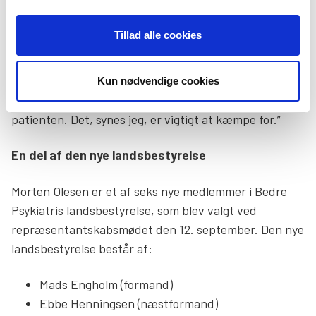
Mange pårørende bukker derfor under i forsøget på at
få livet til at hænge sammen,” siger han og fortsætter:
Tillad alle cookies
”Der er behov for en mere holistisk tilgang i
behandlingen, og der er behov for, at man ser på
Kun nødvendige cookies
familien som helhed fremfor kun at kigge på
patienten. Det, synes jeg, er vigtigt at kæmpe for.”
En del af den nye landsbestyrelse
Morten Olesen er et af seks nye medlemmer i Bedre
Psykiatris landsbestyrelse, som blev valgt ved
repræsentantskabsmødet den 12. september. Den nye
landsbestyrelse består af:
Mads Engholm (formand)
Ebbe Henningsen (næstformand)