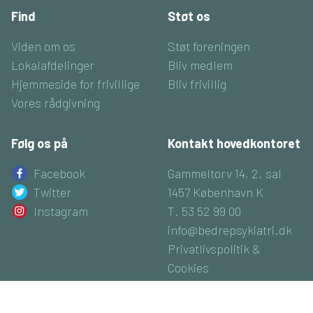
Find
Støt os
Viden om os
Støt foreningen
Lokalafdelinger
Bliv medlem
Hjemmeside for frivillige
Bliv frivillig
Vores rådgivning
Følg os på
Kontakt hovedkontoret
Facebook
Gammeltorv 14, 2. sal
Twitter
1457 København K
Instagram
T. 53 52 99 00
info@bedrepsykiatri.dk
Privatlivspolitik &
Cookies
CVR: 16800074