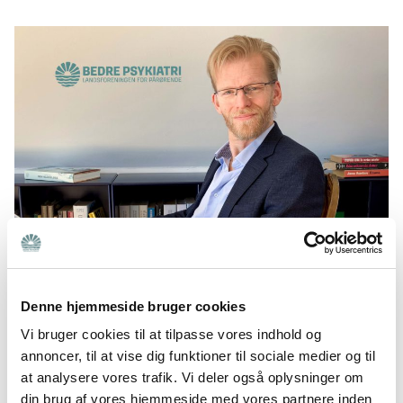
Morten Olesen er nyt bestyrelsesmedlem i Bedre Psykiatri og far til to
.
med psykisk sygdom
Denne hjemmeside bruger cookies
Vi bruger cookies til at tilpasse vores indhold og
Der er behov for, at man ser på helheden
annoncer, til at vise dig funktioner til sociale medier og til
at analysere vores trafik. Vi deler også oplysninger om
Igennem sin karriere har Morten Olesen blandt andet
din brug af vores hjemmeside med vores partnere inden