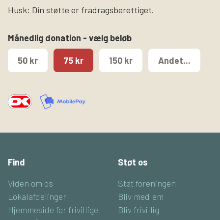
Husk: Din støtte er fradragsberettiget.
Månedlig donation - vælg beløb
50 kr
75 kr
150 kr
Andet...
Find
Støt os
Viden om os
Støt foreningen
Lokalafdelinger
Bliv medlem
Hjemmeside for frivillige
Bliv frivillig