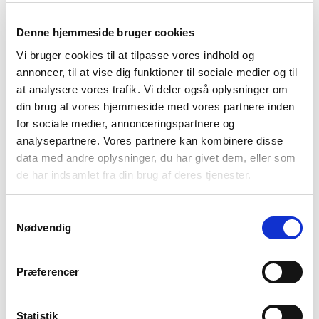
”Når jeg gang på gang oplever brudte aftaler og
Denne hjemmeside bruger cookies
manglende information, så sker der desværre det, at i
Vi bruger cookies til at tilpasse vores indhold og
stedet for at skabe et godt samarbejde omkring en
annoncer, til at vise dig funktioner til sociale medier og til
god indlæggelse, så bliver det til et ”dem og os”. På
at analysere vores trafik. Vi deler også oplysninger om
din brug af vores hjemmeside med vores partnere inden
den måde føles det mere som en kamp, der skal
for sociale medier, annonceringspartnere og
kæmpes”, siger Helle.
analysepartnere. Vores partnere kan kombinere disse
data med andre oplysninger, du har givet dem, eller som
Helle er ikke alene om at ønske større inddragelse. To
de har indsamlet fra din brug af deres tjenester.
ud af tre pårørende til mennesker med en psykisk
sygdom oplever, at de ikke bliver tilstrækkeligt
Samtykkevalg
inddraget i den syges behandling. Det viser en
Nødvendig
undersøgelse, som Bedre Psykiatri har lavet. Det er
især konkret viden og redskaber, som de pårørende
Præferencer
efterspørger.
Ressourcerne mangler
Statistik