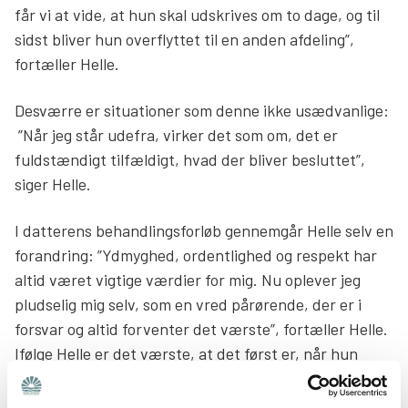
får vi at vide, at hun skal udskrives om to dage, og til
sidst bliver hun overflyttet til en anden afdeling”,
fortæller Helle.
Desværre er situationer som denne ikke usædvanlige:
”Når jeg står udefra, virker det som om, det er
fuldstændigt tilfældigt, hvad der bliver besluttet”,
siger Helle.
I datterens behandlingsforløb gennemgår Helle selv en
forandring: ”Ydmyghed, ordentlighed og respekt har
altid været vigtige værdier for mig. Nu oplever jeg
pludselig mig selv, som en vred pårørende, der er i
forsvar og altid forventer det værste”, fortæller Helle.
Ifølge Helle er det værste, at det først er, når hun
bliver vred og truer, at det giver pote. Kun dér opnår
hun inddragelse.