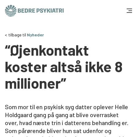
Skip to content
Få hjælp
tilbage til
Nyheder
“Øjenkontakt
Tal og fakta
koster altså ikke 8
Om os
millioner”
Vær med
Presse og politik
Som mor til en psykisk syg datter oplever Helle
Holdgaard gang på gang at blive overrasket
Støt os
over, hvad næste trin i datterens behandling er.
Som pårørende bliver hun sat udenfor og