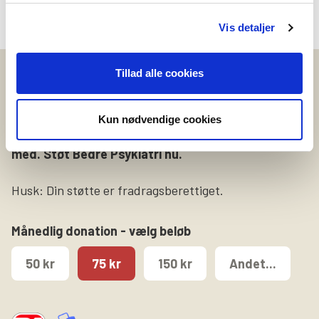
Læs hele studiet
her
Vis detaljer
Tillad alle cookies
Støt nu
Vær med til at sikre at pårørende får hjælp, støtte
Kun nødvendige cookies
og rådgivning. Klik på beløbet du ønsker at støtte
med. Støt Bedre Psykiatri nu.
Husk: Din støtte er fradragsberettiget.
Månedlig donation - vælg beløb
50 kr
75 kr
150 kr
Andet...