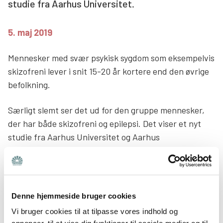
studie fra Aarhus Universitet.
Søg
5. maj 2019
Mennesker med svær psykisk sygdom som eksempelvis
skizofreni lever i snit 15-20 år kortere end den øvrige
befolkning.
Særligt slemt ser det ud for den gruppe mennesker,
der har både skizofreni og epilepsi. Det viser et nyt
studie fra Aarhus Universitet og Aarhus
Universitetshospital.
I studiet deltog 1,5 million mennesker, som blev
kategoriseret efter, hvorvidt de havde ingen, én eller
Denne hjemmeside bruger cookies
begge diagnoser. Over 25 procent af de deltagende
Vi bruger cookies til at tilpasse vores indhold og
personer med både skizofreni og epilepsi døde i