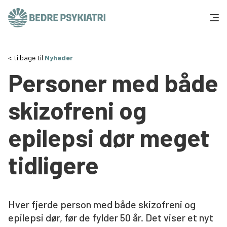
Skip to content
Få hjælp
tilbage til
Nyheder
Personer med både
Tal og fakta
skizofreni og
Om os
epilepsi dør meget
Vær med
tidligere
Presse og politik
Støt os
Hver fjerde person med både skizofreni og
epilepsi dør, før de fylder 50 år. Det viser et nyt