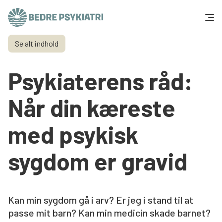
Skip to content
Se alt indhold
Få hjælp
Psykiaterens råd:
Tal og fakta
Når din kæreste
Om os
med psykisk
Vær med
sygdom er gravid
Presse og politik
Støt os
Kan min sygdom gå i arv? Er jeg i stand til at
passe mit barn? Kan min medicin skade barnet?