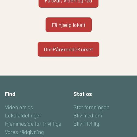
Få svar, viden og råd
Få hjælp lokalt
Om PårørendeKurset
Find
Støt os
Viden om os
Støt foreningen
Lokalafdelinger
Bliv medlem
Hjemmeside for frivillige
Bliv frivillig
Vores rådgivning