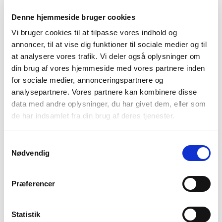
Denne hjemmeside bruger cookies
Vi bruger cookies til at tilpasse vores indhold og
annoncer, til at vise dig funktioner til sociale medier og til
at analysere vores trafik. Vi deler også oplysninger om
din brug af vores hjemmeside med vores partnere inden
for sociale medier, annonceringspartnere og
analysepartnere. Vores partnere kan kombinere disse
data med andre oplysninger, du har givet dem, eller som
Der kan være mange bekymringer, når man er
de har indsamlet fra din brug af deres tjenester.
partner til en gravid, som samtidig har en
psykisk sygdom. Lyt med her, hvor psykiater
Samtykkevalg
Poul Videbech og Cecilie Sørensen, rådgiver i
Nødvendig
Bedre Psykiatri, fortæller om, hvordan du bedst
støtter din kæreste.
Præferencer
Lyt med
Statistik