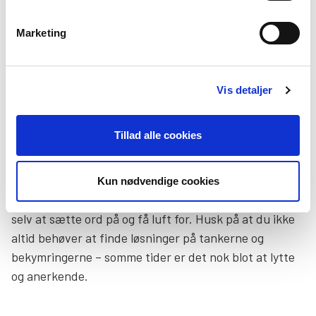
Marketing
Vær lydhør og spørg ind
Det er vigtigt, du ikke er berøringsangst, men at du
Vis detaljer
lytter og spørger ind til din kæreste, som er gravid og
har en psykisk sygdom. Hun har helt sikkert mange
Tillad alle cookies
tanker og bekymringer. Hvis hun går alene med dem
og oplever følelsen af isolation, kan det forstærke de
svære følelser. Så vær lydhør og spørg ind til, hvad der
Kun nødvendige cookies
optager hende. Det kan have en lindrende effekt i sig
selv at sætte ord på og få luft for. Husk på at du ikke
altid behøver at finde løsninger på tankerne og
bekymringerne – somme tider er det nok blot at lytte
og anerkende.