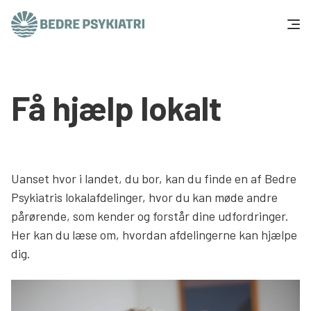
Skip to content
Få hjælp
Få hjælp lokalt
Tal og fakta
Om os
Uanset hvor i landet, du bor, kan du finde en af Bedre
Vær med
Psykiatris lokalafdelinger, hvor du kan møde andre
pårørende, som kender og forstår dine udfordringer.
Presse og politik
Her kan du læse om, hvordan afdelingerne kan hjælpe
dig.
Støt os