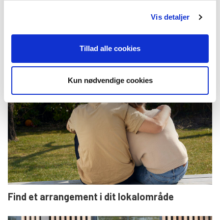
Vis detaljer
Tillad alle cookies
Find en lokalafdeling i dit område
Kun nødvendige cookies
Find et arrangement i dit lokalområde