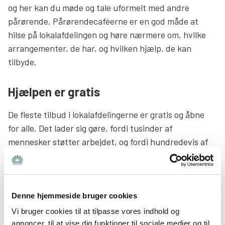
og her kan du møde og tale uformelt med andre
pårørende. Pårørendecaféerne er en god måde at
hilse på lokalafdelingen og høre nærmere om, hvilke
arrangementer, de har, og hvilken hjælp, de kan
tilbyde.
Hjælpen er gratis
De fleste tilbud i lokalafdelingerne er gratis og åbne
for alle. Det lader sig gøre, fordi tusinder af
mennesker støtter arbejdet, og fordi hundredevis af
frivillige bruger deres tid og de erfaringer, de selv har
fået som pårørende, på at hjælpe andre. Du kan også
støtte Bedre Psykiatris hjælp til pårørende.
Denne hjemmeside bruger cookies
Støt hjælpen til pårørende
Vi bruger cookies til at tilpasse vores indhold og
annoncer, til at vise dig funktioner til sociale medier og til