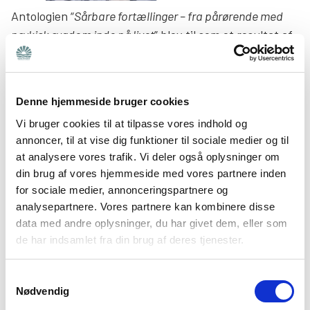
Antologien “
Sårbare fortællinger – fra pårørende med
psykisk sygdom inde på livet
” blev til som et resultat af
et skriveværksted for pårørende. Det var Bedre
Psykiatri Odense, der arrangerede skriveværkstedet,
som var tænkt som et tilbud til pårørende, der
Denne hjemmeside bruger cookies
ønskede at styrke deres skriftlige formidlingsevner og
Vi bruger cookies til at tilpasse vores indhold og
skabe et frirum, hvor der var mulighed for at udveksle
annoncer, til at vise dig funktioner til sociale medier og til
erfaringer med andre.
at analysere vores trafik. Vi deler også oplysninger om
din brug af vores hjemmeside med vores partnere inden
Antologien bygger på stærke og personlige
for sociale medier, annonceringspartnere og
fortællinger, der går lige i hjertet og italesætter de
analysepartnere. Vores partnere kan kombinere disse
udfordringer, glæder og sorger, der er forbundet med
data med andre oplysninger, du har givet dem, eller som
at være pårørende til et menneske med en psykisk
de har indsamlet fra din brug af deres tjenester.
sygdom.
Samtykkevalg
Normalprisen er 179,95 kr., men som medlem eller fast
Nødvendig