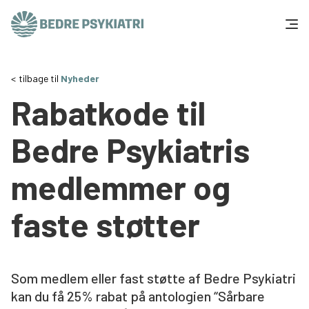
Skip to content
Få hjælp
tilbage til
Nyheder
Rabatkode til
Tal og fakta
Bedre Psykiatris
Om os
medlemmer og
Vær med
faste støtter
Presse og politik
Støt os
Som medlem eller fast støtte af Bedre Psykiatri
kan du få 25% rabat på antologien “Sårbare