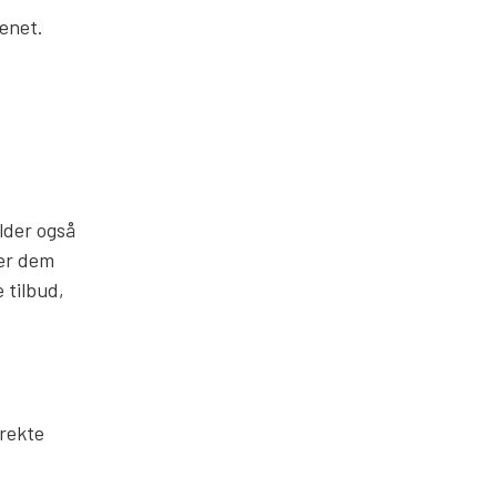
enet.
ælder også
ner dem
 tilbud,
irekte