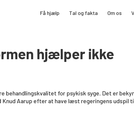
Få hjælp
Tal og fakta
Om os
rmen hjælper ikke
e behandlingskvalitet for psykisk syge. Det er bek
Knud Aarup efter at have læst regeringens udspil ti