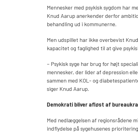
Mennesker med psykisk sygdom har m
Knud Aarup anerkender derfor ambitio
behandling ud i kommunerne.
Men udspillet har ikke overbevist Kn
kapacitet og faglighed til at give psyk
– Psykisk syge har brug for højt specia
mennesker, der lider af depression ell
sammen med KOL- og diabetespatienter o
siger Knud Aarup.
Demokrati bliver afløst af bureaukra
Med nedlæggelsen af regionsrådene mis
indflydelse på sygehusenes prioriteri