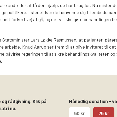
le andre for at få den hjælp, de har brug for. Nu mister d
rlige politikere. I stedet kan de henvende sig til embedsmæn
en helt forkert vej at gå, og det vil ikke gøre behandlingen be
e Statsminister Lars Løkke Rasmussen, at patienter, pårør
re arbejde. Knud Aarup ser frem til at blive inviteret til det
 påvirke regeringen til at sikre behandlingskvaliteten og 
e.
 og rådgivning. Klik på
Månedlig donation - v
atri nu.
50 kr
75 kr