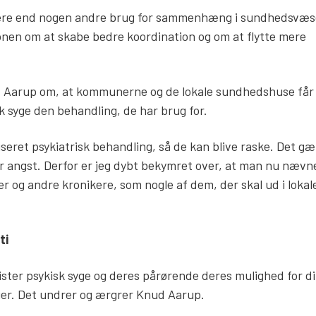
ere end nogen andre brug for sammenhæng i sundhedsvæs
nen om at skabe bedre koordination og om at flytte mere
ud Aarup om, at kommunerne og de lokale sundhedshuse får
isk syge den behandling, de har brug for.
liseret psykiatrisk behandling, så de kan blive raske. Det g
er angst. Derfor er jeg dybt bekymret over, at man nu næv
g andre kronikere, som nogle af dem, der skal ud i lokale
ti
ter psykisk syge og deres pårørende deres mulighed for d
nger. Det undrer og ærgrer Knud Aarup.