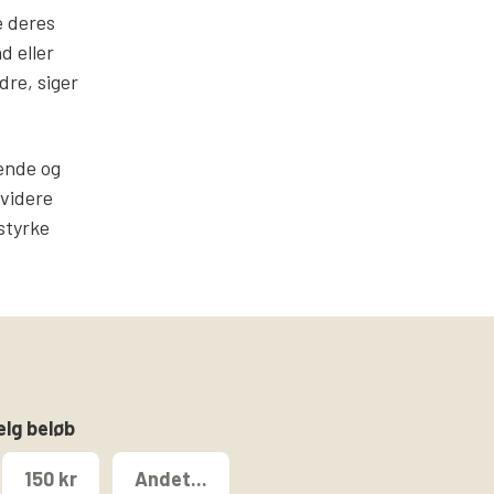
e deres
d eller
dre, siger
ende og
 videre
styrke
ælg beløb
150 kr
Andet...