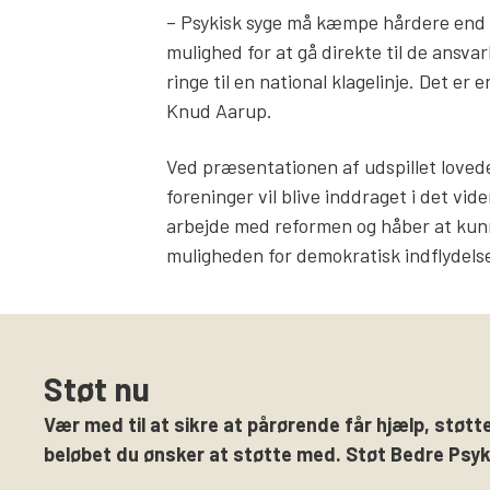
– Psykisk syge må kæmpe hårdere end al
mulighed for at gå direkte til de ansva
ringe til en national klagelinje. Det er 
Knud Aarup.
Ved præsentationen af udspillet loved
foreninger vil blive inddraget i det vide
arbejde med reformen og håber at kunne
muligheden for demokratisk indflydels
Støt nu
Vær med til at sikre at pårørende får hjælp, støtte
beløbet du ønsker at støtte med. Støt Bedre Psyki