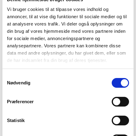
Vi bruger cookies til at tilpasse vores indhold og
annoncer, til at vise dig funktioner til sociale medier og til
at analysere vores trafik. Vi deler også oplysninger om
din brug af vores hjemmeside med vores partnere inden
Kontakt os
for sociale medier, annonceringspartnere og
Har du spørgsmål, forslag eller andet, så skriv
analysepartnere. Vores partnere kan kombinere disse
endelig til os.
data med andre oplysninger, du har givet dem, eller som
de har indsamlet fra din brug af deres tjenester.
Skriv til os
Samtykkevalg
Nødvendig
Bliv medlem
Præferencer
Støt op om vores arbejde og bliv en del af vores
forening, så får du særlige tilbud og nyheder på
Statistik
mail. Du får også Pårørendeguiden ved
indmeldelse.