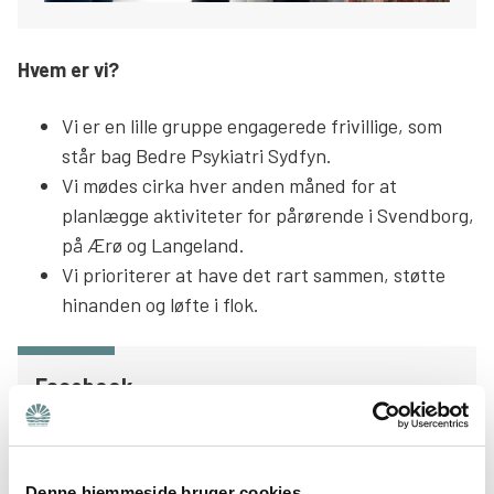
Hvem er vi?
Vi er en lille gruppe engagerede frivillige, som
står bag Bedre Psykiatri Sydfyn.
Vi mødes cirka hver anden måned for at
planlægge aktiviteter for pårørende i Svendborg,
på Ærø og Langeland.
Vi prioriterer at have det rart sammen, støtte
hinanden og løfte i flok.
Facebook
Følg os på vores Facebookside, hvor vi løbende
fortæller om, hvad der sker.
Tjek Facebook
Denne hjemmeside bruger cookies