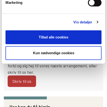
Marketing
Meld dig ind her
Vis detaljer
Har du lyst til at være med?
Tillad alle cookies
Du er altid velkommen! Uanset om du har lyst til
at give en hånd med det praktiske, lytte med fra
sidelinjen – eller måske bage en kage – kan du
Kun nødvendige cookies
gøre en reel forskel sammen med os. Kom gerne
forbi og sig hej til vores næste arrangement, eller
skriv til os her.
Skriv til os
Her kan du få hjælp