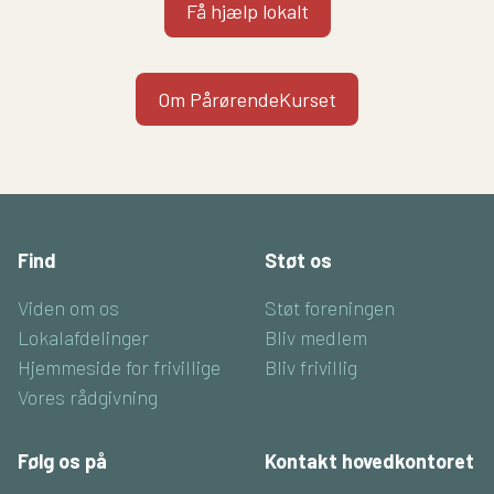
Få hjælp lokalt
Om PårørendeKurset
Find
Støt os
Viden om os
Støt foreningen
Lokalafdelinger
Bliv medlem
Hjemmeside for frivillige
Bliv frivillig
Vores rådgivning
Følg os på
Kontakt hovedkontoret