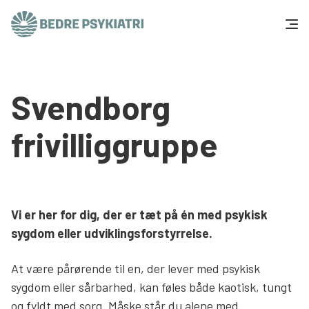
Skip to content
Få hjælp
Svendborg
Tal og fakta
frivilliggruppe
Om os
Vær med
Vi er her for dig, der er tæt på én med psykisk
Presse og politik
sygdom eller udviklingsforstyrrelse.
At være pårørende til en, der lever med psykisk
Støt os
sygdom eller sårbarhed, kan føles både kaotisk, tungt
og fyldt med sorg. Måske står du alene med