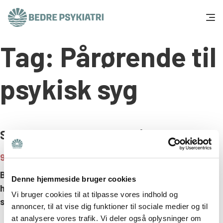
Skip to content
Tag:
Pårørende til
Få hjælp
Tal og fakta
psykisk syg
Om os
Vær med
Samtalegrupper hjælper pårørende
9. december 2019
Presse og politik
Bedre Psykiatris samtalegrupper hjælper dig med at
Denne hjemmeside bruger cookies
håndtere livet som pårørende til én med psykisk
Støt os
Vi bruger cookies til at tilpasse vores indhold og
sygdom.
annoncer, til at vise dig funktioner til sociale medier og til
at analysere vores trafik. Vi deler også oplysninger om