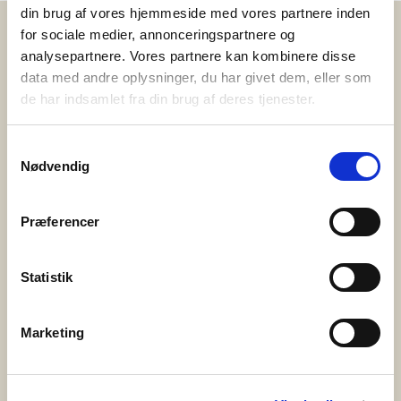
din brug af vores hjemmeside med vores partnere inden
Søg
for sociale medier, annonceringspartnere og
Støt nu
analysepartnere. Vores partnere kan kombinere disse
data med andre oplysninger, du har givet dem, eller som
Vær med til at sikre at pårørende får hjælp, støtte
de har indsamlet fra din brug af deres tjenester.
og rådgivning. Klik på beløbet du ønsker at støtte
med. Støt Bedre Psykiatri nu.
Samtykkevalg
Nødvendig
Husk: Din støtte er fradragsberettiget.
Præferencer
Månedlig donation - vælg beløb
50 kr
75 kr
150 kr
Andet...
Statistik
Marketing