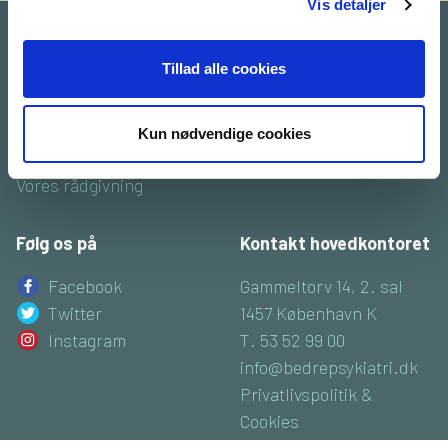
Vis detaljer
Find
Støt os
Tillad alle cookies
Viden om os
Støt foreningen
Lokalafdelinger
Bliv medlem
Kun nødvendige cookies
Hjemmeside for frivillige
Bliv frivillig
Vores rådgivning
Følg os på
Kontakt hovedkontoret
Facebook
Gammeltorv 14, 2. sal
Twitter
1457 København K
Instagram
T. 53 52 99 00
info@bedrepsykiatri.dk
Privatlivspolitik &
Cookies
CVR: 16800074