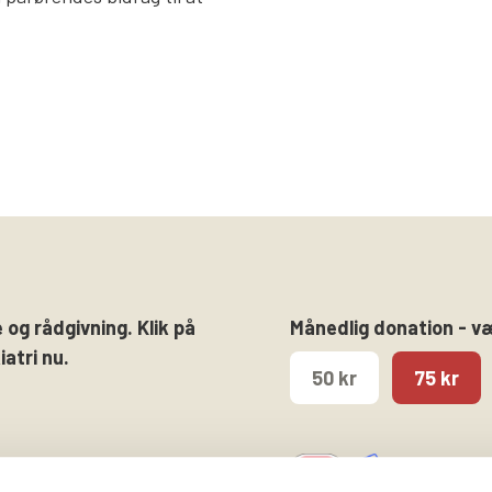
 og rådgivning. Klik på
Månedlig donation - v
atri nu.
50 kr
75 kr