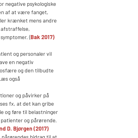
r negative psykologiske
en af at være fanget,
eller krænket mens andre
afstraffelse,
 symptomer. (
Bak 2017)
tient og personaler vil
ave en negativ
mosfære og den tilbudte
 Læs også
ationer og påvirker på
ses fx, at det kan gribe
e og føre til belastninger
 patienter og pårørende.
and D. Bjørgen (2017)
pårørendes bidrag til at