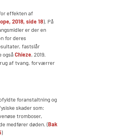
for effekten af
ope, 2018, side 18
). På
angsmidler er der en
n for deres
ltater, fastslår
Se også
Chieze
, 2019.
brug af tvang, forværrer
ofyldte foranstaltning og
fysiske skader som:
venøse tromboser,
lde medfører døden. (
Bak
5
)