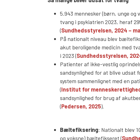
5.943 mennesker (børn, unge og v
tvang i psykiatrien 2023, heraf 2
(
Sundhedsstyrelsen, 2024 – ma
På nationalt niveau blev bæltefik
akut beroligende medicin med tv
i 2023 (
Sundhedsstyrelsen, 202
Patienter af ikke-vestlig oprind
sandsynlighed for at blive udsat f
system sammenlignet med en pati
(
Institut for menneskerettighe
sandsynlighed for brug af akutbe
(
Pedersen, 2025
).
Bæltefiksering
: Nationalt blev 
og voksne) bæltefikseret (
Sundhe