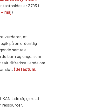
er fastholdes er 3793 i
 – maj
)
nt vurderer, at
regik på en ordentlig
lgende samtale.
erde barn og unge, som
 talt tilfredsstillende om
ar slut.
(Defactum,
t KAN lade sig gøre at
 ressourcer,