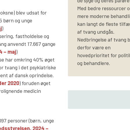
de syge og deres pårøre
Med bedre ressourcer o
oksne) blev udsat for
mere moderne behandl
95 børn og unge
kan langt de fleste tilf
j
)
af tvang undgås.
sering, fastholdelse og
Nedbringelse af tvang 
ang anvendt 17.667 gange
derfor være en
4 – maj
)
hovedprioritet for polit
else har omkring 40% øget
og behandlere.
or tvang i det psykiatriske
ent af dansk oprindelse.
der 2020
) foruden øget
rolignende medicin
1097 personer (børn, unge
dsstyrelsen, 2024 –