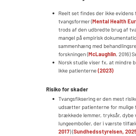
Reelt set findes der ikke evidens 
tvangsformer (
Mental Health Eur
trods af den udbredte brug af tv
mangel på empirisk dokumentatio
sammenhæng med behandlingsresu
forskningen (
McLaughlin
, 2016) 
Norsk studie viser fx, at mindre 
ikke patienterne
(2023)
Risiko for skader
Tvangsfiksering er den mest risik
udsætter patienterne for mulige 
brækkede lemmer, tryksår, dybe 
lungeembolier, der i værste tilfæ
2017
) (
Sundhedsstyrelsen, 202