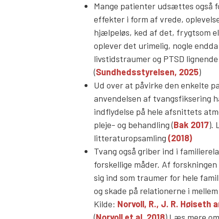
Mange patienter udsættes også fo
effekter i form af vrede, oplevels
hjælpeløs, ked af det, frygtsom 
oplever det urimelig, nogle endda 
livstidstraumer og PTSD lignende
(
Sundhedsstyrelsen, 2025
)
Ud over at påvirke den enkelte pa
anvendelsen af tvangsfiksering h
indflydelse på hele afsnittets at
pleje- og behandling (
Bak 2017
).
litteraturopsamling
(2018)
Tvang også griber ind i familierel
forskellige måder. Af forskningen 
sig ind som traumer for hele famili
og skade på relationerne i mellem
Kilde:
Norvoll, R., J. R. Høiseth 
(
N
orvoll et al. 2018
) Læs mere om 