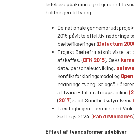
ledelsesopbakning og et generelt foku
holdningen til tvang.
De nationale gennembrudsprojekt
2015 påviste effektiv nedbringels
bæltefikseringer (
Defactum 200
Projekt Bæltefrit afsnit viste, at
afskaffes. (
CFK 2015
). Seks
kerne
data, personaleudvikling,
safewa
konfliktforklaringsmodel og
Open 
nedbringe tvang. Se også Pårøren
af tvang – Litteraturopsamling
(2
(
2017
) samt Sundhedsstyrelsens
Læs fagbogen Coercion and Viole
Settings 2024. (
kan downloades
Effekt af tvangsformer
udebliver