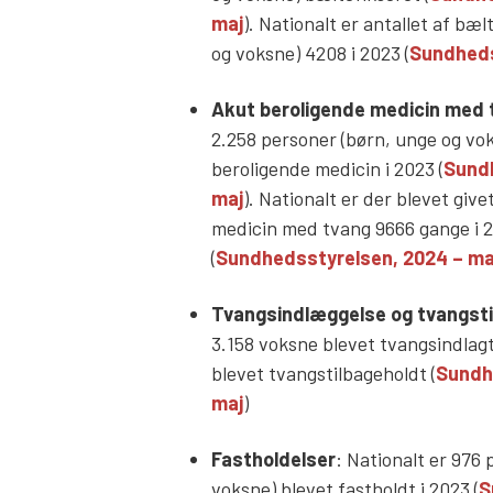
maj
). Nationalt er antallet af bæ
og voksne) 4208 i 2023 (
Sundheds
Akut beroligende medicin med 
2.258 personer (børn, unge og vo
beroligende medicin i 2023 (
Sundh
maj
). Nationalt er der blevet giv
medicin med tvang 9666 gange i 
(
Sundhedsstyrelsen, 2024 – ma
Tvangsindlæggelse
og tvangst
3.158 voksne blevet tvangsindlagt
blevet tvangstilbageholdt (
Sundh
maj
)
Fastholdelser
: Nationalt er 976
voksne) blevet fastholdt i 2023 (
S