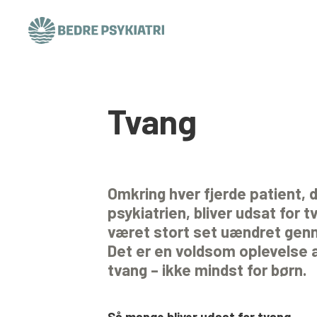
Skip to content
Tvang
Omkring hver fjerde patient, de
psykiatrien, bliver udsat for 
været stort set uændret gen
Det er en voldsom oplevelse a
tvang – ikke mindst for børn.
Så mange bliver udsat for tvang