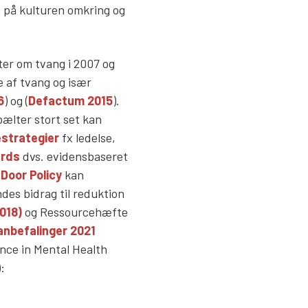
s på kulturen omkring og
er om tvang i 2007 og
e af tvang og især
6
) og (
Defactum 2015
).
 bælter stort set kan
strategier
fx ledelse,
rds
dvs. evidensbaseret
Door Policy
kan
des bidrag til reduktion
018)
og Ressourcehæfte
anbefalinger 2021
nce in Mental Health
):