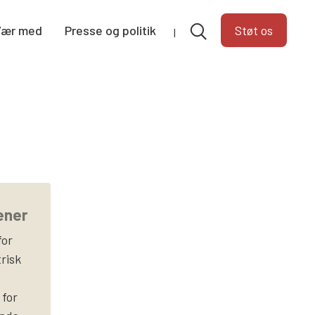
Vær med
Presse og politik
Støt os
ener
for
trisk
 for