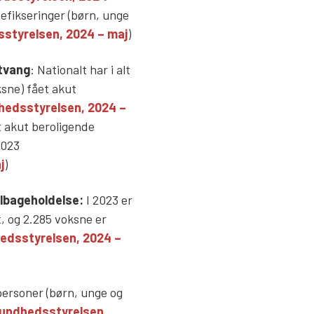
ltefikseringer (børn, unge
styrelsen, 2024 – maj
)
tvang
‍: Nationalt har i alt
ksne) fået akut
edsstyrelsen, 2024 –
et akut beroligende
2023
j
)
ilbageholdelse:
I 2023 er
, og 2.285 voksne er
edsstyrelsen, 2024 –
 personer (børn, unge og
undhedsstyrelsen,