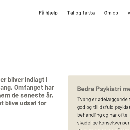
Få hjælp
Tal og fakta
Om os
r bliver indlagt i
tvang. Omfanget har
Bedre Psykiatri m
nem de seneste år.
Tvang er ødelæggende 
t blive udsat for
god og tillidsfuld psykia
behandling og har ofte
skadelige konsekvenser