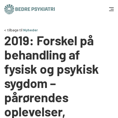
Skip to content
Få hjælp
tilbage til
Nyheder
2019: Forskel på
Tal og fakta
behandling af
Om os
fysisk og psykisk
Vær med
sygdom –
Presse og politik
pårørendes
Støt os
oplevelser,