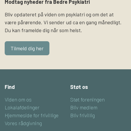
Modtag nyheder fra Bedre Psykiatri
Bliv opdateret på viden om psykiatri og om det at
være pårørende. Vi sender ud ca en gang månedligt.
Du kan framelde dig når som helst.
Tilmeld dig her
Find
Støt os
Viden om os
Støt foreningen
Lokalafdelinger
Bliv medlem
Hjemmeside for frivillige
Bliv frivillig
Vores rådgivning