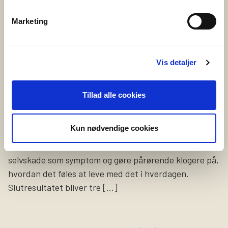
menneske med psykisk sygdom eller
Marketing
udviklingsforstyrrelse. Hvad er PårørendeKurset?
PårørendeKurset er […]
Vis detaljer
20. maj 2025
Vil du fortælle om selvskade?
Tillad alle cookies
Vi leder netop nu efter en person, som er
selvskadende eller tidligere har selvskadet, og som har
Kun nødvendige cookies
lyst til at dele sine erfaringer og oplevelser på video.
Formålet med videoerne er at sætte fokus på
selvskade som symptom og gøre pårørende klogere på,
hvordan det føles at leve med det i hverdagen.
Slutresultatet bliver tre […]