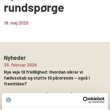
rundspørge
Søg
19. maj 2020
Nyheder
25. februar 2026
Nye veje til frivillighed: Hvordan sikrer vi
fællesskab og støtte til pårørende – også i
fremtiden?
Hvordan sikrer vi, at pårørende også i fremtiden kan
finde fællesskab og støtte i deres lokalområde? Det
spørgsmål har været omdrejningspunktet i