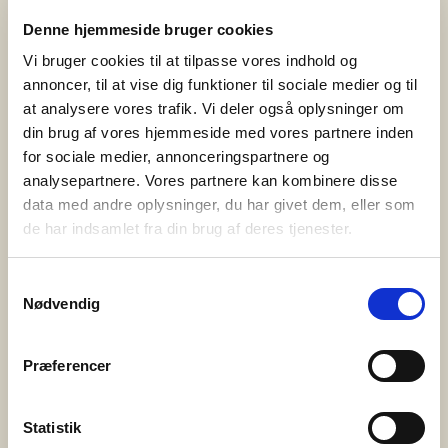
projektet Nye veje til frivillighed, som Bedre Psykiatri
Denne hjemmeside bruger cookies
netop har afsluttet sammen med Nyreforeningen og
Vi bruger cookies til at tilpasse vores indhold og
Høreforeningen med støtte fra Nordea-fonden. Bedre
annoncer, til at vise dig funktioner til sociale medier og til
Psykiatri er en forening bygget på frivillige kræfter og
at analysere vores trafik. Vi deler også oplysninger om
lokale fællesskaber. Det er de ca. 400 frivillige i Bedre
din brug af vores hjemmeside med vores partnere inden
Psykiatri, […]
for sociale medier, annonceringspartnere og
analysepartnere. Vores partnere kan kombinere disse
data med andre oplysninger, du har givet dem, eller som
3. juni 2025
de har indsamlet fra din brug af deres tjenester.
PårørendeKurset gør en forskel
Bedre Psykiatri har i samarbejde med Syddansk
Samtykkevalg
Nødvendig
Universitet og Center for Pårørendeinddragelse
gennemført en omfattende evaluering af
PårørendeKurset – og resultaterne er tydelige. Kurset
Præferencer
styrker pårørendes trivsel, handlekraft og følelse af
håb. Det skaber fællesskab og giver konkrete
Statistik
redskaber til hverdagen med et nærtstående