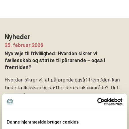
Søg
Nyheder
25. februar 2026
Nye veje til frivillighed: Hvordan sikrer vi
fællesskab og støtte til pårørende – også i
fremtiden?
Hvordan sikrer vi, at pårørende også i fremtiden kan
finde fællesskab og støtte i deres lokalområde? Det
spørgsmål har været omdrejningspunktet i
projektet Nye veje til frivillighed, som Bedre Psykiatri
netop har afsluttet sammen med Nyreforeningen og
Høreforeningen med støtte fra Nordea-fonden. Bedre
Denne hjemmeside bruger cookies
Psykiatri er en forening bygget på frivillige kræfter og