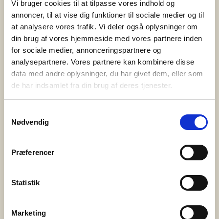
Vi bruger cookies til at tilpasse vores indhold og
lokale fællesskaber. Det er de ca. 400 frivillige i Bedre
annoncer, til at vise dig funktioner til sociale medier og til
Psykiatri, […]
at analysere vores trafik. Vi deler også oplysninger om
din brug af vores hjemmeside med vores partnere inden
3. juni 2025
for sociale medier, annonceringspartnere og
analysepartnere. Vores partnere kan kombinere disse
PårørendeKurset gør en forskel
data med andre oplysninger, du har givet dem, eller som
Bedre Psykiatri har i samarbejde med Syddansk
de har indsamlet fra din brug af deres tjenester.
Universitet og Center for Pårørendeinddragelse
gennemført en omfattende evaluering af
Samtykkevalg
Nødvendig
PårørendeKurset – og resultaterne er tydelige. Kurset
styrker pårørendes trivsel, handlekraft og følelse af
håb. Det skaber fællesskab og giver konkrete
Præferencer
redskaber til hverdagen med et nærtstående
menneske med psykisk sygdom eller
Statistik
udviklingsforstyrrelse. Hvad er PårørendeKurset?
PårørendeKurset er […]
Marketing