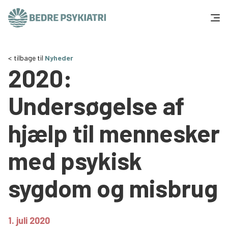
Skip to content
Få hjælp
tilbage til
Nyheder
2020:
Tal og fakta
Undersøgelse af
Om os
hjælp til mennesker
Vær med
med psykisk
Presse og politik
sygdom og misbrug
Støt os
1. juli 2020