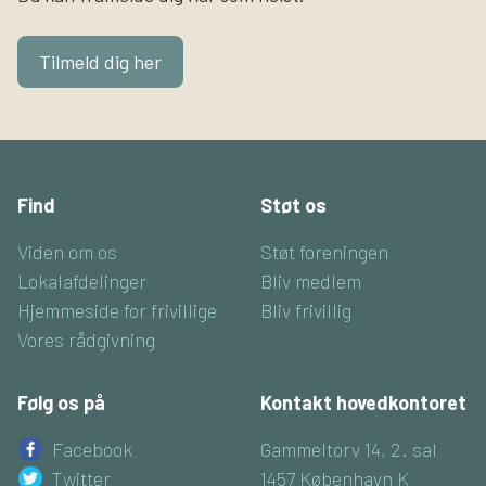
Tilmeld dig her
Find
Støt os
Viden om os
Støt foreningen
Lokalafdelinger
Bliv medlem
Hjemmeside for frivillige
Bliv frivillig
Vores rådgivning
Følg os på
Kontakt hovedkontoret
Facebook
Gammeltorv 14, 2. sal
Twitter
1457 København K