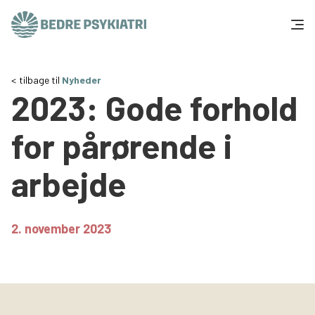
Skip to content
Få hjælp
tilbage til
Nyheder
2023: Gode forhold
Tal og fakta
for pårørende i
Om os
arbejde
Vær med
Presse og politik
2. november 2023
Støt os