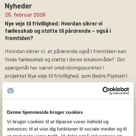
Nyheder
Søg
25. februar 2026
Nye veje til frivillighed: Hvordan sikrer vi
fællesskab og støtte til pårørende – også i
fremtiden?
Hvordan sikrer vi, at pårørende også i fremtiden kan
finde fællesskab og støtte i deres lokalområde? Det
spørgsmål har været omdrejningspunktet i
projektet Nye veje til frivillighed, som Bedre Psykiatri
netop har afsluttet sammen med Nyreforeningen og
Høreforeningen med støtte fra Nordea-fonden. Bedre
Psykiatri er en forening bygget på frivillige kræfter og
lokale fællesskaber. Det er de ca. 400 frivillige i Bedre
Denne hjemmeside bruger cookies
Psykiatri, […]
Vi bruger cookies til at tilpasse vores indhold og
annoncer, til at vise dig funktioner til sociale medier og til
3. juni 2025