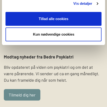
selvskadende eller tidligere har selvskadet, og som har
Vis detaljer
lyst til at dele sine erfaringer og oplevelser på video.
Formålet med videoerne er at sætte fokus på
Tillad alle cookies
selvskade som symptom og gøre pårørende klogere på,
hvordan det føles at leve med det i hverdagen.
Kun nødvendige cookies
Slutresultatet bliver tre […]
Modtag nyheder fra Bedre Psykiatri
Bliv opdateret på viden om psykiatri og om det at
være pårørende. Vi sender ud ca en gang månedligt.
Du kan framelde dig når som helst.
Tilmeld dig her