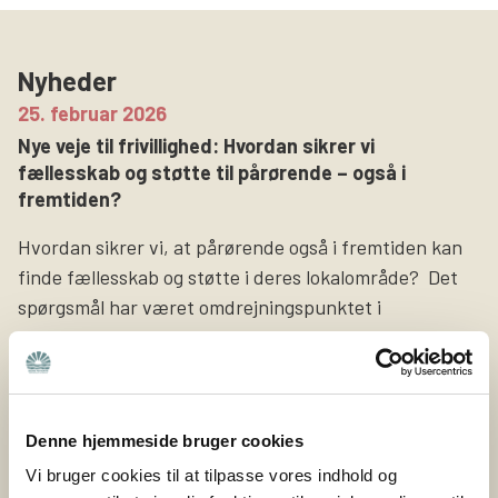
Søg
Nyheder
25. februar 2026
Nye veje til frivillighed: Hvordan sikrer vi
fællesskab og støtte til pårørende – også i
fremtiden?
Hvordan sikrer vi, at pårørende også i fremtiden kan
finde fællesskab og støtte i deres lokalområde? Det
spørgsmål har været omdrejningspunktet i
projektet Nye veje til frivillighed, som Bedre Psykiatri
netop har afsluttet sammen med Nyreforeningen og
Høreforeningen med støtte fra Nordea-fonden. Bedre
Psykiatri er en forening bygget på frivillige kræfter og
Denne hjemmeside bruger cookies
lokale fællesskaber. Det er de ca. 400 frivillige i Bedre
Vi bruger cookies til at tilpasse vores indhold og
Psykiatri, […]