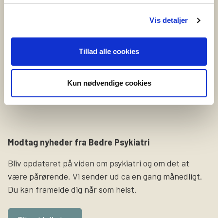
Vil du fortælle om selvskade?
Vi leder netop nu efter en person, som er
Vis detaljer
selvskadende eller tidligere har selvskadet, og som har
lyst til at dele sine erfaringer og oplevelser på video.
Tillad alle cookies
Formålet med videoerne er at sætte fokus på
selvskade som symptom og gøre pårørende klogere på,
Kun nødvendige cookies
hvordan det føles at leve med det i hverdagen.
Slutresultatet bliver tre […]
Modtag nyheder fra Bedre Psykiatri
Bliv opdateret på viden om psykiatri og om det at
være pårørende. Vi sender ud ca en gang månedligt.
Du kan framelde dig når som helst.