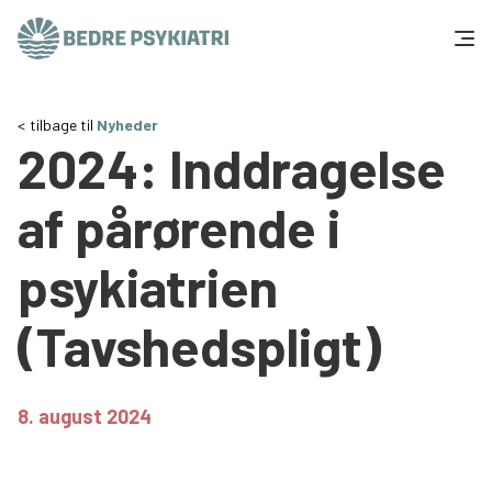
Skip to content
Få hjælp
tilbage til
Nyheder
2024: Inddragelse
Tal og fakta
af pårørende i
Om os
psykiatrien
Vær med
(Tavshedspligt)
Presse og politik
8. august 2024
Støt os