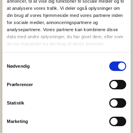
annoncer, til at vise dig funktioner til sociale medier og til
at analysere vores trafik. Vi deler også oplysninger om
3. juni 2025
din brug af vores hjemmeside med vores partnere inden
PårørendeKurset gør en forskel
for sociale medier, annonceringspartnere og
analysepartnere. Vores partnere kan kombinere disse
Bedre Psykiatri har i samarbejde med Syddansk
data med andre oplysninger, du har givet dem, eller som
Universitet og Center for Pårørendeinddragelse
de har indsamlet fra din brug af deres tjenester.
gennemført en omfattende evaluering af
PårørendeKurset – og resultaterne er tydelige. Kurset
Samtykkevalg
Nødvendig
styrker pårørendes trivsel, handlekraft og følelse af
håb. Det skaber fællesskab og giver konkrete
redskaber til hverdagen med et nærtstående
Præferencer
menneske med psykisk sygdom eller
udviklingsforstyrrelse. Hvad er PårørendeKurset?
Statistik
PårørendeKurset er […]
Marketing
20. maj 2025