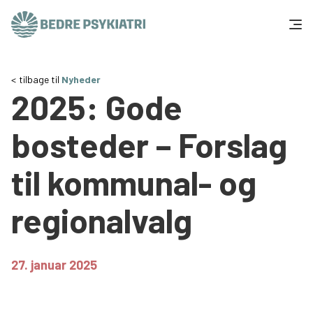
Skip to content
Få hjælp
tilbage til
Nyheder
2025: Gode
Tal og fakta
bosteder – Forslag
Om os
til kommunal- og
Vær med
regionalvalg
Presse og politik
27. januar 2025
Støt os