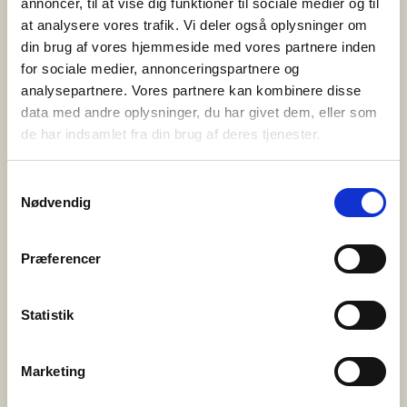
annoncer, til at vise dig funktioner til sociale medier og til
at analysere vores trafik. Vi deler også oplysninger om
3. juni 2025
din brug af vores hjemmeside med vores partnere inden
PårørendeKurset gør en forskel
for sociale medier, annonceringspartnere og
analysepartnere. Vores partnere kan kombinere disse
Bedre Psykiatri har i samarbejde med Syddansk
data med andre oplysninger, du har givet dem, eller som
Universitet og Center for Pårørendeinddragelse
de har indsamlet fra din brug af deres tjenester.
gennemført en omfattende evaluering af
PårørendeKurset – og resultaterne er tydelige. Kurset
Samtykkevalg
Nødvendig
styrker pårørendes trivsel, handlekraft og følelse af
håb. Det skaber fællesskab og giver konkrete
redskaber til hverdagen med et nærtstående
Præferencer
menneske med psykisk sygdom eller
udviklingsforstyrrelse. Hvad er PårørendeKurset?
Statistik
PårørendeKurset er […]
Marketing
20. maj 2025