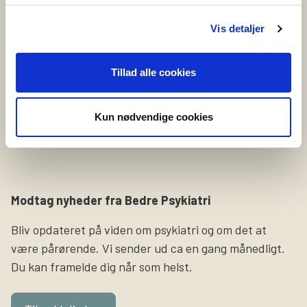
Vil du fortælle om selvskade?
Vi leder netop nu efter en person, som er
Vis detaljer
selvskadende eller tidligere har selvskadet, og som har
lyst til at dele sine erfaringer og oplevelser på video.
Tillad alle cookies
Formålet med videoerne er at sætte fokus på
selvskade som symptom og gøre pårørende klogere på,
Kun nødvendige cookies
hvordan det føles at leve med det i hverdagen.
Slutresultatet bliver tre […]
Modtag nyheder fra Bedre Psykiatri
Bliv opdateret på viden om psykiatri og om det at
være pårørende. Vi sender ud ca en gang månedligt.
Du kan framelde dig når som helst.