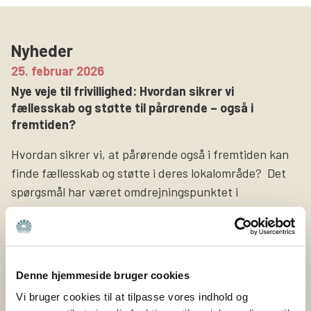
Søg
Nyheder
25. februar 2026
Nye veje til frivillighed: Hvordan sikrer vi
fællesskab og støtte til pårørende – også i
fremtiden?
Hvordan sikrer vi, at pårørende også i fremtiden kan
finde fællesskab og støtte i deres lokalområde? Det
spørgsmål har været omdrejningspunktet i
projektet Nye veje til frivillighed, som Bedre Psykiatri
netop har afsluttet sammen med Nyreforeningen og
Høreforeningen med støtte fra Nordea-fonden. Bedre
Psykiatri er en forening bygget på frivillige kræfter og
Denne hjemmeside bruger cookies
lokale fællesskaber. Det er de ca. 400 frivillige i Bedre
Vi bruger cookies til at tilpasse vores indhold og
Psykiatri, […]