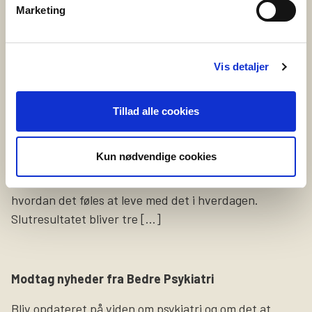
Marketing
PårørendeKurset er […]
20. maj 2025
Vis detaljer
Vil du fortælle om selvskade?
Vi leder netop nu efter en person, som er
Tillad alle cookies
selvskadende eller tidligere har selvskadet, og som har
lyst til at dele sine erfaringer og oplevelser på video.
Kun nødvendige cookies
Formålet med videoerne er at sætte fokus på
selvskade som symptom og gøre pårørende klogere på,
hvordan det føles at leve med det i hverdagen.
Slutresultatet bliver tre […]
Modtag nyheder fra Bedre Psykiatri
Bliv opdateret på viden om psykiatri og om det at