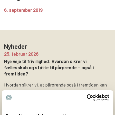
Søg
6. september 2019
Nyheder
25. februar 2026
Nye veje til frivillighed: Hvordan sikrer vi
fællesskab og støtte til pårørende – også i
fremtiden?
Hvordan sikrer vi, at pårørende også i fremtiden kan
finde fællesskab og støtte i deres lokalområde? Det
spørgsmål har været omdrejningspunktet i
projektet Nye veje til frivillighed, som Bedre Psykiatri
netop har afsluttet sammen med Nyreforeningen og