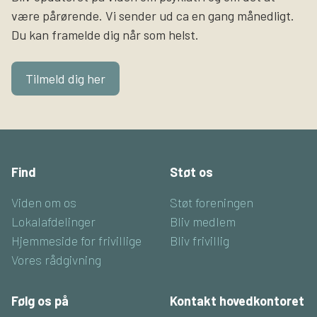
være pårørende. Vi sender ud ca en gang månedligt.
Du kan framelde dig når som helst.
Tilmeld dig her
Find
Støt os
Viden om os
Støt foreningen
Lokalafdelinger
Bliv medlem
Hjemmeside for frivillige
Bliv frivillig
Vores rådgivning
Følg os på
Kontakt hovedkontoret