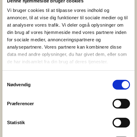
Denne hjemmeside bruger cookies
Høreforeningen med støtte fra Nordea-fonden. Bedre
Vi bruger cookies til at tilpasse vores indhold og
Psykiatri er en forening bygget på frivillige kræfter og
annoncer, til at vise dig funktioner til sociale medier og til
lokale fællesskaber. Det er de ca. 400 frivillige i Bedre
at analysere vores trafik. Vi deler også oplysninger om
Psykiatri, […]
din brug af vores hjemmeside med vores partnere inden
for sociale medier, annonceringspartnere og
3. juni 2025
analysepartnere. Vores partnere kan kombinere disse
data med andre oplysninger, du har givet dem, eller som
PårørendeKurset gør en forskel
de har indsamlet fra din brug af deres tjenester.
Bedre Psykiatri har i samarbejde med Syddansk
Universitet og Center for Pårørendeinddragelse
Samtykkevalg
Nødvendig
gennemført en omfattende evaluering af
PårørendeKurset – og resultaterne er tydelige. Kurset
styrker pårørendes trivsel, handlekraft og følelse af
Præferencer
håb. Det skaber fællesskab og giver konkrete
redskaber til hverdagen med et nærtstående
Statistik
menneske med psykisk sygdom eller
udviklingsforstyrrelse. Hvad er PårørendeKurset?