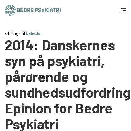
Skip to content
Få hjælp
tilbage til
Nyheder
2014: Danskernes
Tal og fakta
syn på psykiatri,
Om os
pårørende og
Vær med
sundhedsudfordring
Presse og politik
Epinion for Bedre
Støt os
Psykiatri