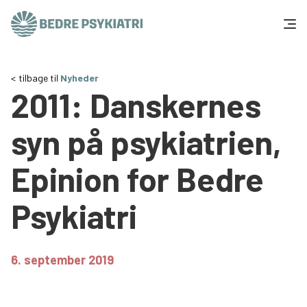
Skip to content
Få hjælp
tilbage til
Nyheder
2011: Danskernes
Tal og fakta
syn på psykiatrien,
Om os
Epinion for Bedre
Vær med
Psykiatri
Presse og politik
6. september 2019
Støt os