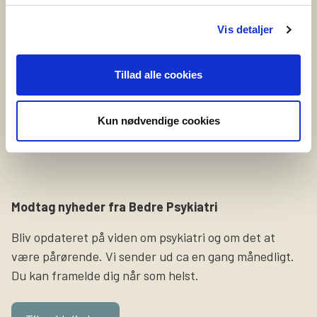
Vil du fortælle om selvskade?
Vi leder netop nu efter en person, som er
Vis detaljer
selvskadende eller tidligere har selvskadet, og som har
lyst til at dele sine erfaringer og oplevelser på video.
Tillad alle cookies
Formålet med videoerne er at sætte fokus på
selvskade som symptom og gøre pårørende klogere på,
Kun nødvendige cookies
hvordan det føles at leve med det i hverdagen.
Slutresultatet bliver tre […]
Modtag nyheder fra Bedre Psykiatri
Bliv opdateret på viden om psykiatri og om det at
være pårørende. Vi sender ud ca en gang månedligt.
Du kan framelde dig når som helst.