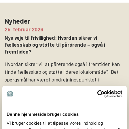
Søg
Nyheder
25. februar 2026
Nye veje til frivillighed: Hvordan sikrer vi
fællesskab og støtte til pårørende – også i
fremtiden?
Hvordan sikrer vi, at pårørende også i fremtiden kan
finde fællesskab og støtte i deres lokalområde? Det
spørgsmål har været omdrejningspunktet i
projektet Nye veje til frivillighed, som Bedre Psykiatri
netop har afsluttet sammen med Nyreforeningen og
Høreforeningen med støtte fra Nordea-fonden. Bedre
Psykiatri er en forening bygget på frivillige kræfter og
Denne hjemmeside bruger cookies
lokale fællesskaber. Det er de ca. 400 frivillige i Bedre
Vi bruger cookies til at tilpasse vores indhold og
Psykiatri, […]