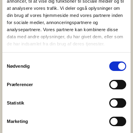
annoncer, til at vise dig funktioner til sociale medier og til
at analysere vores trafik. Vi deler også oplysninger om
3. juni 2025
din brug af vores hjemmeside med vores partnere inden
PårørendeKurset gør en forskel
for sociale medier, annonceringspartnere og
analysepartnere. Vores partnere kan kombinere disse
Bedre Psykiatri har i samarbejde med Syddansk
data med andre oplysninger, du har givet dem, eller som
Universitet og Center for Pårørendeinddragelse
de har indsamlet fra din brug af deres tjenester.
gennemført en omfattende evaluering af
PårørendeKurset – og resultaterne er tydelige. Kurset
Samtykkevalg
Nødvendig
styrker pårørendes trivsel, handlekraft og følelse af
håb. Det skaber fællesskab og giver konkrete
redskaber til hverdagen med et nærtstående
Præferencer
menneske med psykisk sygdom eller
udviklingsforstyrrelse. Hvad er PårørendeKurset?
Statistik
PårørendeKurset er […]
Marketing
20. maj 2025