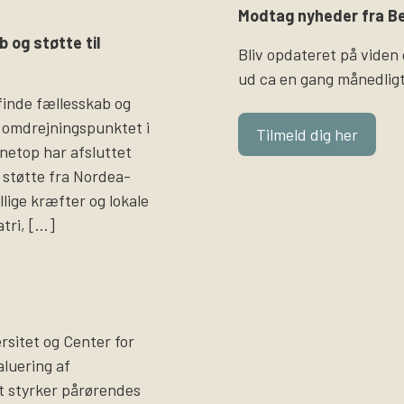
Modtag nyheder fra Be
b og støtte til
Bliv opdateret på viden
ud ca en gang månedligt
finde fællesskab og
 omdrejningspunktet i
Tilmeld dig her
i netop har afsluttet
støtte fra Nordea-
llige kræfter og lokale
atri, […]
sitet og Center for
luering af
t styrker pårørendes