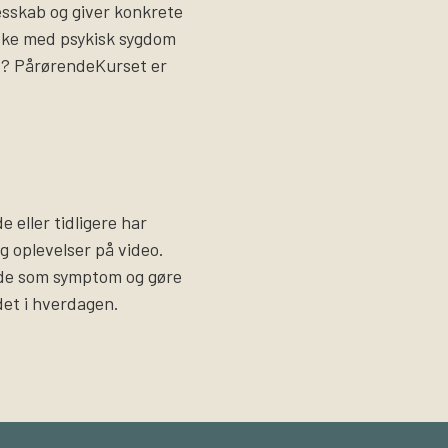
lesskab og giver konkrete
ske med psykisk sygdom
et? PårørendeKurset er
 eller tidligere har
og oplevelser på video.
ade som symptom og gøre
det i hverdagen.