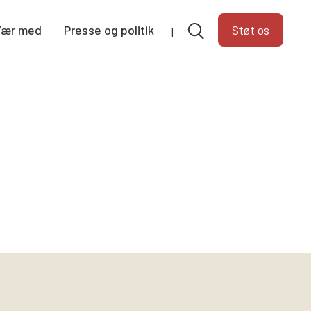
Vær med
Presse og politik
Støt os