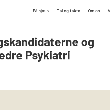
Få hjælp
Tal og fakta
Om os
ngskandidaterne og
edre Psykiatri