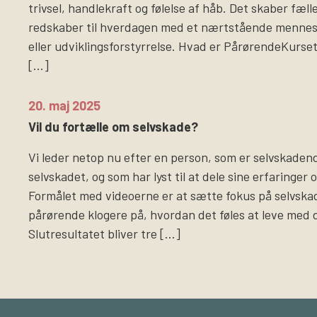
trivsel, handlekraft og følelse af håb. Det skaber fæl
redskaber til hverdagen med et nærtstående menne
eller udviklingsforstyrrelse. Hvad er PårørendeKurs
[…]
20. maj 2025
Vil du fortælle om selvskade?
Vi leder netop nu efter en person, som er selvskadende
selvskadet, og som har lyst til at dele sine erfaringer 
Formålet med videoerne er at sætte fokus på selvsk
pårørende klogere på, hvordan det føles at leve med 
Slutresultatet bliver tre […]