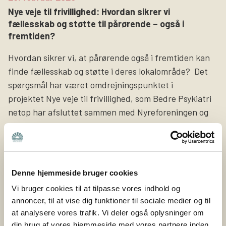
Nye veje til frivillighed: Hvordan sikrer vi
Søg
fællesskab og støtte til pårørende – også i
fremtiden?
Hvordan sikrer vi, at pårørende også i fremtiden kan
finde fællesskab og støtte i deres lokalområde? Det
spørgsmål har været omdrejningspunktet i
projektet Nye veje til frivillighed, som Bedre Psykiatri
netop har afsluttet sammen med Nyreforeningen og
Høreforeningen med støtte fra Nordea-fonden. Bedre
Psykiatri er en forening bygget på frivillige kræfter og
lokale fællesskaber. Det er de ca. 400 frivillige i Bedre
Psykiatri, […]
Denne hjemmeside bruger cookies
Vi bruger cookies til at tilpasse vores indhold og
3. juni 2025
annoncer, til at vise dig funktioner til sociale medier og til
PårørendeKurset gør en forskel
at analysere vores trafik. Vi deler også oplysninger om
din brug af vores hjemmeside med vores partnere inden