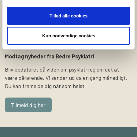
Formålet med videoerne er at sætte fokus på
selvskade som symptom og gøre pårørende klogere på,
Tillad alle cookies
hvordan det føles at leve med det i hverdagen.
Slutresultatet bliver tre […]
Kun nødvendige cookies
Modtag nyheder fra Bedre Psykiatri
Bliv opdateret på viden om psykiatri og om det at
være pårørende. Vi sender ud ca en gang månedligt.
Du kan framelde dig når som helst.
Tilmeld dig her