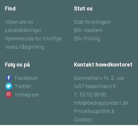
Find
Støt os
Viden om os
Støt foreningen
Lokalafdelinger
Bliv medlem
Hjemmeside for frivillige
Bliv frivillig
Vores rådgivning
Følg os på
Kontakt hovedkontoret
Facebook
Gammeltorv 14, 2. sal
Twitter
1457 København K
Instagram
T. 53 52 99 00
info@bedrepsykiatri.dk
Privatlivspolitik &
Cookies
CVR: 16800074