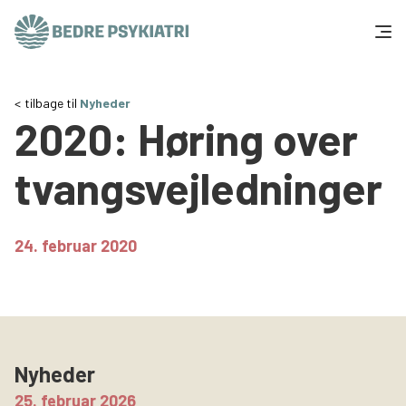
Skip to content
Få hjælp
tilbage til
Nyheder
2020: Høring over
Tal og fakta
tvangsvejledninger
Om os
Vær med
24. februar 2020
Presse og politik
Støt os
Nyheder
25. februar 2026