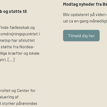
Modtag nyheder fra Be
b og støtte til
Bliv opdateret på viden
ud ca en gang månedligt
finde fællesskab og
 omdrejningspunktet i
Tilmeld dig her
i netop har afsluttet
støtte fra Nordea-
llige kræfter og lokale
atri, […]
sitet og Center for
luering af
t styrker pårørendes