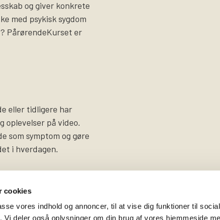
lesskab og giver konkrete
ske med psykisk sygdom
et? PårørendeKurset er
 eller tidligere har
og oplevelser på video.
ade som symptom og gøre
det i hverdagen.
 cookies
passe vores indhold og annoncer, til at vise dig funktioner til soci
fik. Vi deler også oplysninger om din brug af vores hjemmeside m