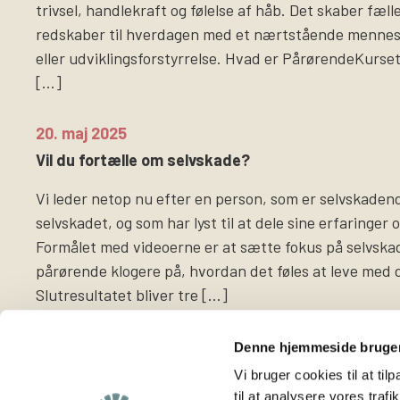
trivsel, handlekraft og følelse af håb. Det skaber fæl
redskaber til hverdagen med et nærtstående menne
eller udviklingsforstyrrelse. Hvad er PårørendeKurs
[…]
20. maj 2025
Vil du fortælle om selvskade?
Vi leder netop nu efter en person, som er selvskadende
selvskadet, og som har lyst til at dele sine erfaringer 
Formålet med videoerne er at sætte fokus på selvsk
pårørende klogere på, hvordan det føles at leve med 
Slutresultatet bliver tre […]
Denne hjemmeside bruger
Vi bruger cookies til at til
til at analysere vores tra