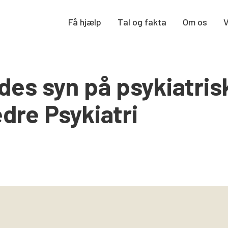
Få hjælp
Tal og fakta
Om os
des syn på psykiatris
dre Psykiatri