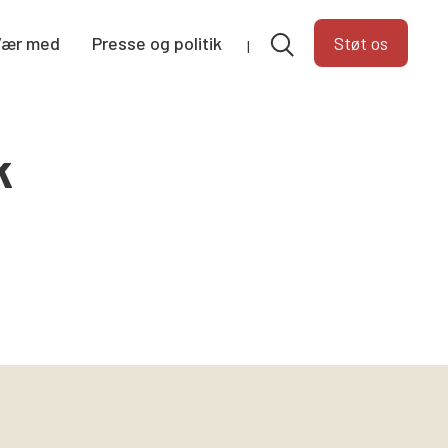
Vær med
Presse og politik
Støt os
k