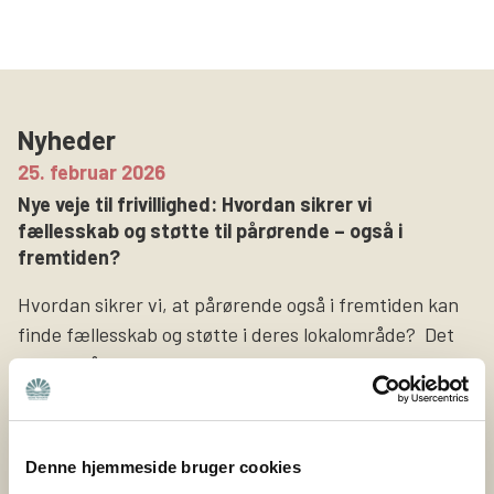
Søg
Nyheder
25. februar 2026
Nye veje til frivillighed: Hvordan sikrer vi
fællesskab og støtte til pårørende – også i
fremtiden?
Hvordan sikrer vi, at pårørende også i fremtiden kan
finde fællesskab og støtte i deres lokalområde? Det
spørgsmål har været omdrejningspunktet i
projektet Nye veje til frivillighed, som Bedre Psykiatri
netop har afsluttet sammen med Nyreforeningen og
Høreforeningen med støtte fra Nordea-fonden. Bedre
Denne hjemmeside bruger cookies
Psykiatri er en forening bygget på frivillige kræfter og