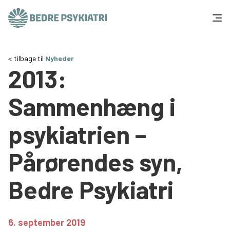
Skip to content
Få hjælp
tilbage til
Nyheder
2013:
Tal og fakta
Sammenhæng i
Om os
psykiatrien –
Vær med
Pårørendes syn,
Presse og politik
Bedre Psykiatri
Støt os
6. september 2019