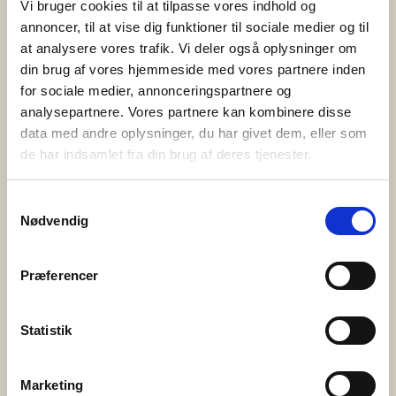
Vi bruger cookies til at tilpasse vores indhold og
lokale fællesskaber. Det er de ca. 400 frivillige i Bedre
annoncer, til at vise dig funktioner til sociale medier og til
Psykiatri, […]
at analysere vores trafik. Vi deler også oplysninger om
din brug af vores hjemmeside med vores partnere inden
3. juni 2025
for sociale medier, annonceringspartnere og
analysepartnere. Vores partnere kan kombinere disse
PårørendeKurset gør en forskel
data med andre oplysninger, du har givet dem, eller som
Bedre Psykiatri har i samarbejde med Syddansk
de har indsamlet fra din brug af deres tjenester.
Universitet og Center for Pårørendeinddragelse
gennemført en omfattende evaluering af
Samtykkevalg
Nødvendig
PårørendeKurset – og resultaterne er tydelige. Kurset
styrker pårørendes trivsel, handlekraft og følelse af
håb. Det skaber fællesskab og giver konkrete
Præferencer
redskaber til hverdagen med et nærtstående
menneske med psykisk sygdom eller
Statistik
udviklingsforstyrrelse. Hvad er PårørendeKurset?
PårørendeKurset er […]
Marketing