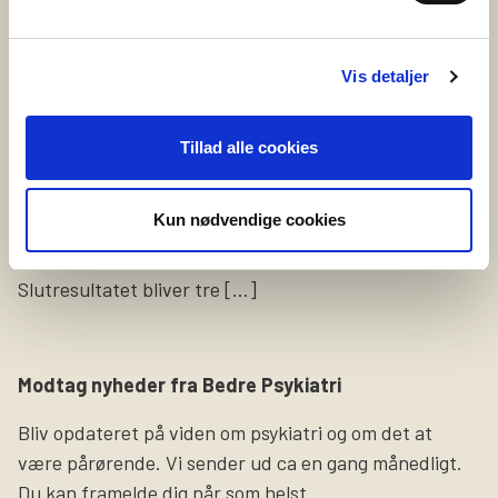
20. maj 2025
Vil du fortælle om selvskade?
Vis detaljer
Vi leder netop nu efter en person, som er
selvskadende eller tidligere har selvskadet, og som har
Tillad alle cookies
lyst til at dele sine erfaringer og oplevelser på video.
Formålet med videoerne er at sætte fokus på
Kun nødvendige cookies
selvskade som symptom og gøre pårørende klogere på,
hvordan det føles at leve med det i hverdagen.
Slutresultatet bliver tre […]
Modtag nyheder fra Bedre Psykiatri
Bliv opdateret på viden om psykiatri og om det at
være pårørende. Vi sender ud ca en gang månedligt.
Du kan framelde dig når som helst.