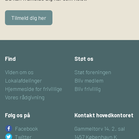
Tilmeld dig her
Find
Støt os
Viden om os
Støt foreningen
Lokalafdelinger
Bliv medlem
Hjemmeside for frivillige
Bliv frivillig
Vores rådgivning
Følg os på
Kontakt hovedkontoret
Facebook
Gammeltorv 14, 2. sal
Twitter
1457 København K